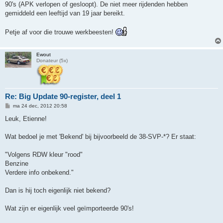
90's (APK verlopen of gesloopt). De niet meer rijdenden hebben
gemiddeld een leeftijd van 19 jaar bereikt.
Petje af voor die trouwe werkbeesten!
Ewout
Donateur (5x)
Re: Big Update 90-register, deel 1
B
ma 24 dec, 2012 20:58
e
r
Leuk, Etienne!
i
c
h
Wat bedoel je met 'Bekend' bij bijvoorbeeld de 38-SVP-*? Er staat:
t
"Volgens RDW kleur "rood"
Benzine
Verdere info onbekend."
Dan is hij toch eigenlijk niet bekend?
Wat zijn er eigenlijk veel geïmporteerde 90's!