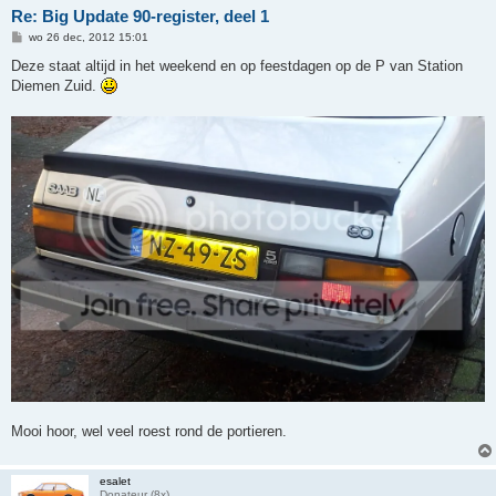
Re: Big Update 90-register, deel 1
B
wo 26 dec, 2012 15:01
e
r
Deze staat altijd in het weekend en op feestdagen op de P van Station
i
Diemen Zuid.
c
h
t
Mooi hoor, wel veel roest rond de portieren.
esalet
Donateur (8x)