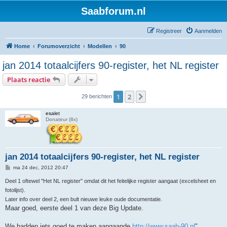
Saabforum.nl
Registreer
Aanmelden
Home
Forumoverzicht
Modellen
90
jan 2014 totaalcijfers 90-register, het NL register
Plaats reactie
1
2
Volgende
29 berichten
esalet
Donateur (8x)
jan 2014 totaalcijfers 90-register, het NL register
B
ma 24 dec, 2012 20:47
e
r
Deel 1 oftewel "Het NL register" omdat dit het feitelijke register aangaat (excelsheet en
i
fotolijst).
c
h
Later info over deel 2, een bult nieuwe leuke oude documentatie.
t
Maar goed, eerste deel 1 van deze Big Update.
We hadden iets goed te maken aangaande
http://www.saab-90.nl
"