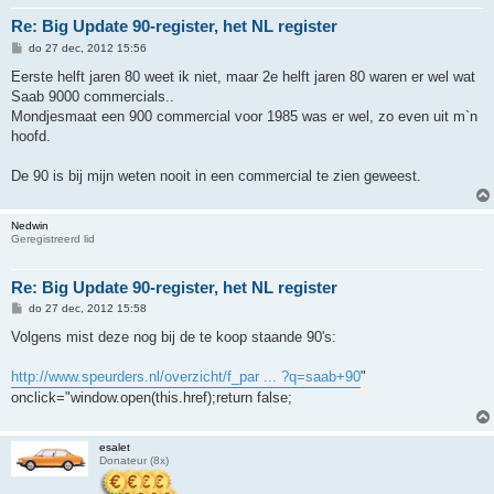
Re: Big Update 90-register, het NL register
B
do 27 dec, 2012 15:56
e
r
Eerste helft jaren 80 weet ik niet, maar 2e helft jaren 80 waren er wel wat
i
Saab 9000 commercials..
c
h
Mondjesmaat een 900 commercial voor 1985 was er wel, zo even uit m`n
t
hoofd.
De 90 is bij mijn weten nooit in een commercial te zien geweest.
Nedwin
Geregistreerd lid
Re: Big Update 90-register, het NL register
B
do 27 dec, 2012 15:58
e
r
Volgens mist deze nog bij de te koop staande 90's:
i
c
h
http://www.speurders.nl/overzicht/f_par ... ?q=saab+90
"
t
onclick="window.open(this.href);return false;
esalet
Donateur (8x)