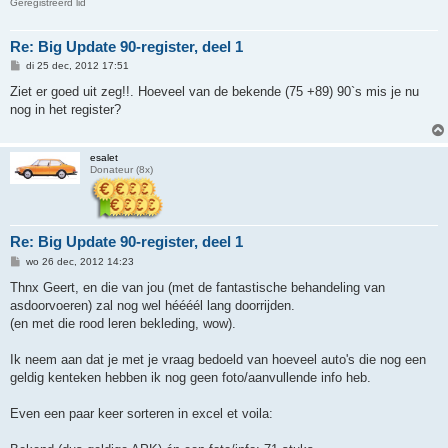
Geregistreerd lid
Re: Big Update 90-register, deel 1
B
di 25 dec, 2012 17:51
e
r
Ziet er goed uit zeg!!. Hoeveel van de bekende (75 +89) 90`s mis je nu
i
nog in het register?
c
h
t
esalet
Donateur (8x)
Re: Big Update 90-register, deel 1
B
wo 26 dec, 2012 14:23
e
r
Thnx Geert, en die van jou (met de fantastische behandeling van
i
asdoorvoeren) zal nog wel héééél lang doorrijden.
c
h
(en met die rood leren bekleding, wow).
t
Ik neem aan dat je met je vraag bedoeld van hoeveel auto's die nog een
geldig kenteken hebben ik nog geen foto/aanvullende info heb.
Even een paar keer sorteren in excel et voila: