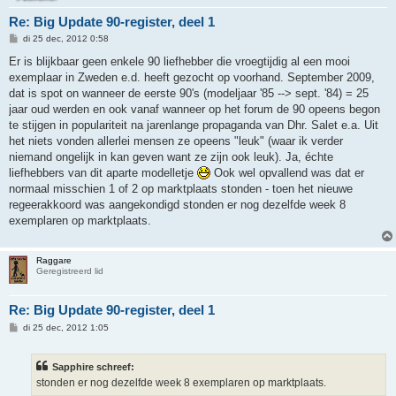
Re: Big Update 90-register, deel 1
B
di 25 dec, 2012 0:58
e
r
Er is blijkbaar geen enkele 90 liefhebber die vroegtijdig al een mooi
i
exemplaar in Zweden e.d. heeft gezocht op voorhand. September 2009,
c
h
dat is spot on wanneer de eerste 90's (modeljaar '85 --> sept. '84) = 25
t
jaar oud werden en ook vanaf wanneer op het forum de 90 opeens begon
te stijgen in populariteit na jarenlange propaganda van Dhr. Salet e.a. Uit
het niets vonden allerlei mensen ze opeens "leuk" (waar ik verder
niemand ongelijk in kan geven want ze zijn ook leuk). Ja, échte
liefhebbers van dit aparte modelletje
Ook wel opvallend was dat er
normaal misschien 1 of 2 op marktplaats stonden - toen het nieuwe
regeerakkoord was aangekondigd stonden er nog dezelfde week 8
exemplaren op marktplaats.
Raggare
Geregistreerd lid
Re: Big Update 90-register, deel 1
B
di 25 dec, 2012 1:05
e
r
i
Sapphire schreef:
c
h
stonden er nog dezelfde week 8 exemplaren op marktplaats.
t