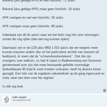
Bekend (dus geldige APK) én een foto/info: 71 stuks
Bekend (dus geldige APK) maar geen foto/info: 18 stuks
APK verlopen én wel een foto/info: 26 stuks
APK verlopen maar geen foto/info: 48 stuks
Inderdaad zijn dit de auto's waar we het liefst nog info over ontvangen,
omdat die nog rijden (dan wel nog kunnen rijden).
Daarnaast zijn er de (135 plus 880) 1.015 auto's die we nergens meer
kunnen traceren anders dan uit het particuliere archief van mensen (of
bedrijven), ik noem dat de "schoendooskentekens". Ook die zijn
overigens zeer welkom, zo heb ik laatst in Badhoevedorp een forummer
geïnterviewd over zijn niet meer bestaande geliefde voormalige
donkerblauwe 90 (had ik nooit moeten verkopen, heeft hij diverse keren
gezegd). Een foto van de ingelijste vakantiekiek op de gang ingescand en
voila, weer een item voor het register.
Is óók erg leuk.
hallo moppie
Geregistreerd lid