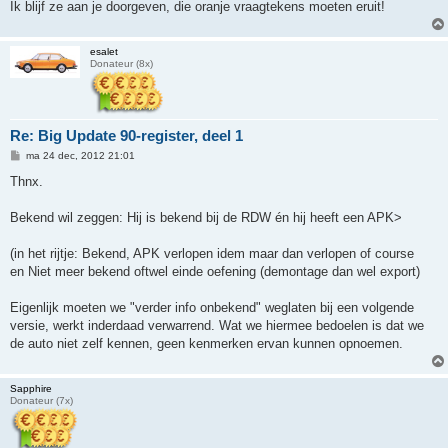
Ik blijf ze aan je doorgeven, die oranje vraagtekens moeten eruit!
esalet
Donateur (8x)
Re: Big Update 90-register, deel 1
B
ma 24 dec, 2012 21:01
e
r
Thnx.
i
c
h
Bekend wil zeggen: Hij is bekend bij de RDW én hij heeft een APK>
t
(in het rijtje: Bekend, APK verlopen idem maar dan verlopen of course
en Niet meer bekend oftwel einde oefening (demontage dan wel export)
Eigenlijk moeten we "verder info onbekend" weglaten bij een volgende
versie, werkt inderdaad verwarrend. Wat we hiermee bedoelen is dat we
de auto niet zelf kennen, geen kenmerken ervan kunnen opnoemen.
Sapphire
Donateur (7x)