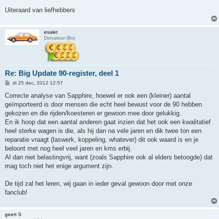
Uiteraard van liefhebbers
esalet
Donateur (8x)
Re: Big Update 90-register, deel 1
B
di 25 dec, 2012 12:57
e
r
Correcte analyse van Sapphire, hoewel er ook een (kleiner) aantal
i
geïmporteerd is door mensen die echt heel bewust voor de 90 hebben
c
h
gekozen en die rijden/koesteren er gewoon mee door gelukkig.
t
En ik hoop dat een aantal anderen gaat inzien dat het ook een kwalitatief
heel sterke wagen is die, als hij dan na vele jaren en dik twee ton een
reparatie vraagt (laswerk, koppeling, whatever) dit ook waard is en je
beloont met nog heel veel jaren en kms erbij.
Al dan niet belastingvrij, want (zoals Sapphire ook al elders betoogde) dat
mag toch niet het enige argument zijn.
De tijd zal het leren, wij gaan in ieder geval gewoon door met onze
fanclub!
geert S