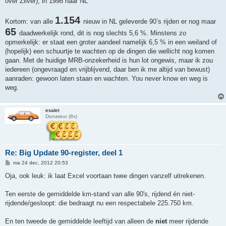
over Zilver), in 1998 naar NL
1.154
Kortom: van alle
nieuw in NL geleverde 90’s rijden er nog maar
65
daadwerkelijk rond, dit is nog slechts 5,6 %. Minstens zo
opmerkelijk: er staat een groter aandeel namelijk 6,5 % in een weiland of
(hopelijk) een schuurtje te wachten op de dingen die wellicht nog komen
gaan. Met de huidige MRB-onzekerheid is hun lot ongewis, maar ik zou
iedereen (ongevraagd en vrijblijvend, daar ben ik me altijd van bewust)
aanraden: gewoon laten staan en wachten. You never know en weg is
weg.
esalet
Donateur (8x)
Re: Big Update 90-register, deel 1
B
ma 24 dec, 2012 20:53
e
r
Oja, ook leuk: ik laat Excel voortaan twee dingen vanzelf uitrekenen.
i
c
h
Ten eerste de gemiddelde km-stand van alle 90's, rijdend én niet-
t
rijdende/gesloopt: die bedraagt nu een respectabele 225.750 km.
En ten tweede de gemiddelde leeftijd van alleen de
niet
meer rijdende