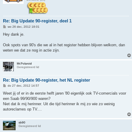
Re: Big Update 90-register, deel 1
B
wo 26 dec, 2012 18:01
e
r
Hey dank je.
i
c
h
Ook spots van 90's die we al in het register hebben blijven welkom, dan
t
weten we dat ze nog in actie zijn.
Mr.Polaroid
Geregistreerd lid
Re: Big Update 90-register, het NL register
B
do 27 dec, 2012 14:57
e
r
Weet jij of er in de eerste helft jaren '80 eigenlijk ook TV-comercials voor
i
een Saab 99/90/900 waren?
c
h
Niet dat ik mij herinner. Uit die tijd herinner ik mij zo wie zo weinig
t
autoreclames op TV....
sb90
Geregistreerd lid