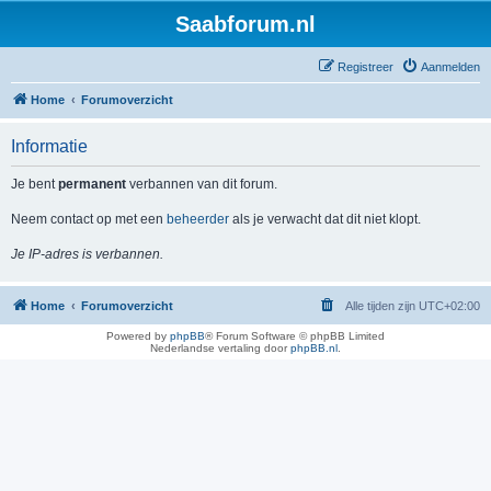
Saabforum.nl
Registreer
Aanmelden
Home
Forumoverzicht
Informatie
Je bent
permanent
verbannen van dit forum.
Neem contact op met een
beheerder
als je verwacht dat dit niet klopt.
Je IP-adres is verbannen.
Home
Forumoverzicht
Alle tijden zijn
UTC+02:00
Powered by
phpBB
® Forum Software © phpBB Limited
Nederlandse vertaling door
phpBB.nl
.