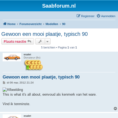
Saabforum.nl
Registreer
Aanmelden
Home
Forumoverzicht
Modellen
90
Gewoon een mooi plaatje, typisch 90
Plaats reactie
5 berichten • Pagina
1
van
1
esalet
Donateur (8x)
Gewoon een mooi plaatje, typisch 90
B
di 06 mar, 2012 21:24
e
r
i
This is what it's all about, eenvoud als kenmerk van het ware.
c
h
t
Vind ik tenminste.
esalet