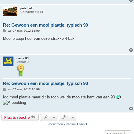
peterhelm
Geregistreerd lid
Re: Gewoon een mooi plaatje, typisch 90
B
wo 07 mar, 2012 15:09
e
r
Mooi plaatje hoor van deze strakke 4-bak!
i
c
h
t
nacra 93
Donateur
Re: Gewoon een mooi plaatje, typisch 90
B
wo 07 mar, 2012 16:09
e
r
Idd mooi plaatje maar dit is toch wel de mooiste kant van een 90
i
c
h
t
Plaats reactie
5 berichten • Pagina
1
van
1
Ga naar