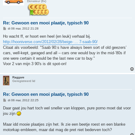
Donateur (8x)
Re: Gewoon een mooi plaatje, typisch 90
B
di 06 mar, 2012 21:28
e
r
Ho wacht ff, er hoort een heel (en leuk) verhaal bij.
i
http://hooniverse.com/2012/02/28/beige- ... 7-saab-90/
c
h
Citaat als voorbeeld: "Saab 90:s have always been sort of old geezers’
t
cars, well-kept, garaged and all – cars one would buy in the mid-’80s if
one were certain it would be the last new car to buy."
Voor 2 van mijn 3 90's is dit spot-on!
Raggare
Geregistreerd lid
Re: Gewoon een mooi plaatje, typisch 90
B
di 06 mar, 2012 22:25
e
r
Daar gaat jou hart toch wel sneller van kloppen, pure porno moet dat voor
i
jou zijn
c
h
t
Maar idd mooie plaatjes zijn het. Ik zie een beetje roest en een blanke
motorkap embleem, maar dat mag de pret niet bederven toch?