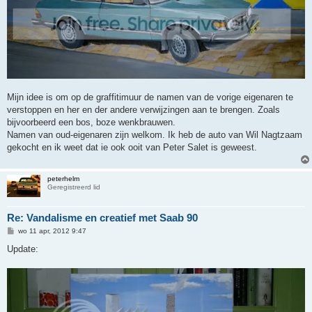
Mijn idee is om op de graffitimuur de namen van de vorige eigenaren te
verstoppen en her en der andere verwijzingen aan te brengen. Zoals
bijvoorbeerd een bos, boze wenkbrauwen.
Namen van oud-eigenaren zijn welkom. Ik heb de auto van Wil Nagtzaam
gekocht en ik weet dat ie ook ooit van Peter Salet is geweest.
peterhelm
Geregistreerd lid
Re: Vandalisme en creatief met Saab 90
B
wo 11 apr, 2012 9:47
e
r
Update:
i
c
h
t