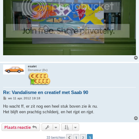
esalet
Donateur (8x)
Re: Vandalisme en creatief met Saab 90
B
wo 11 apr, 2012 19:18
e
r
Ho wacht ff, er zit nog een heel stuk boven zie ik nu.
i
Het blijft een prachtig schilderij, en het rijpt en rijpt.
c
h
t
Plaats reactie
1
2
3
Vorige
33 berichten