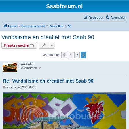
Saabforum.nl
Registreer
Aanmelden
Home
Forumoverzicht
Modellen
90
Vandalisme en creatief met Saab 90
Plaats reactie
1
2
3
Vorige
33 berichten
peterhelm
Geregistreerd lid
Re: Vandalisme en creatief met Saab 90
B
di 27 mar, 2012 9:12
e
r
i
c
h
t