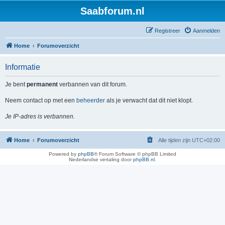
Saabforum.nl
Registreer
Aanmelden
Home
Forumoverzicht
Informatie
Je bent
permanent
verbannen van dit forum.
Neem contact op met een
beheerder
als je verwacht dat dit niet klopt.
Je IP-adres is verbannen.
Home
Forumoverzicht
Alle tijden zijn
UTC+02:00
Powered by
phpBB
® Forum Software © phpBB Limited
Nederlandse vertaling door
phpBB.nl
.