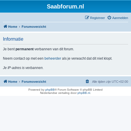
Saabforum.nl
Registreer
Aanmelden
Home
Forumoverzicht
Informatie
Je bent
permanent
verbannen van dit forum.
Neem contact op met een
beheerder
als je verwacht dat dit niet klopt.
Je IP-adres is verbannen.
Home
Forumoverzicht
Alle tijden zijn
UTC+02:00
Powered by
phpBB
® Forum Software © phpBB Limited
Nederlandse vertaling door
phpBB.nl
.