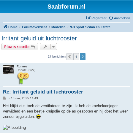
Saabforum.nl
Registreer
Aanmelden
Home
Forumoverzicht
Modellen
9-3 Sport Sedan en Estate
Irritant geluid uit luchtrooster
Plaats reactie
1
2
Vorige
17 berichten
Ronnes
Donateur (2x)
Re: Irritant geluid uit luchtrooster
B
di 18 nov, 2025 14:43
e
r
Het blijkt dus toch de ventilatoras te zijn. Ik heb de kachelaanjager
i
verwijderd en een beetje kruipolie op de as gespoten en hij doet het weer,
c
h
zonder bijgeluiden.
t