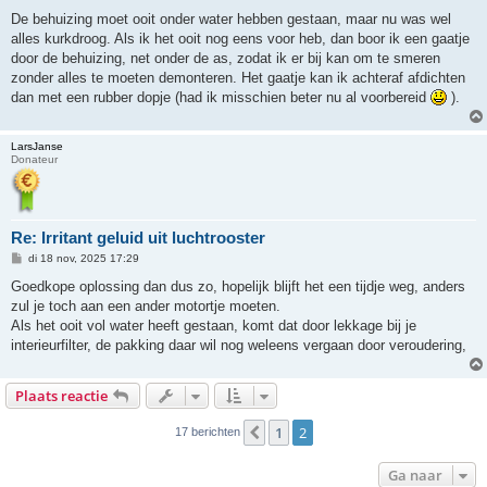
De behuizing moet ooit onder water hebben gestaan, maar nu was wel
alles kurkdroog. Als ik het ooit nog eens voor heb, dan boor ik een gaatje
door de behuizing, net onder de as, zodat ik er bij kan om te smeren
zonder alles te moeten demonteren. Het gaatje kan ik achteraf afdichten
dan met een rubber dopje (had ik misschien beter nu al voorbereid
).
LarsJanse
Donateur
Re: Irritant geluid uit luchtrooster
B
di 18 nov, 2025 17:29
e
r
Goedkope oplossing dan dus zo, hopelijk blijft het een tijdje weg, anders
i
zul je toch aan een ander motortje moeten.
c
h
Als het ooit vol water heeft gestaan, komt dat door lekkage bij je
t
interieurfilter, de pakking daar wil nog weleens vergaan door veroudering,
Plaats reactie
1
2
Vorige
17 berichten
Ga naar