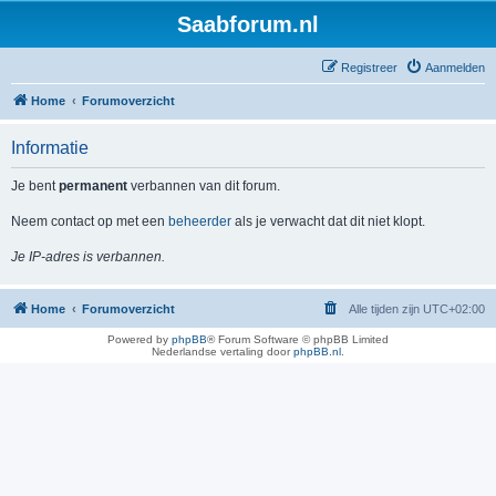
Saabforum.nl
Registreer
Aanmelden
Home
Forumoverzicht
Informatie
Je bent
permanent
verbannen van dit forum.
Neem contact op met een
beheerder
als je verwacht dat dit niet klopt.
Je IP-adres is verbannen.
Home
Forumoverzicht
Alle tijden zijn
UTC+02:00
Powered by
phpBB
® Forum Software © phpBB Limited
Nederlandse vertaling door
phpBB.nl
.