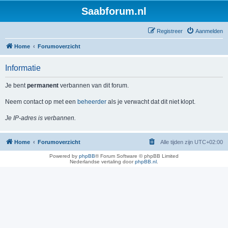
Saabforum.nl
Registreer
Aanmelden
Home
Forumoverzicht
Informatie
Je bent
permanent
verbannen van dit forum.
Neem contact op met een
beheerder
als je verwacht dat dit niet klopt.
Je IP-adres is verbannen.
Home
Forumoverzicht
Alle tijden zijn
UTC+02:00
Powered by
phpBB
® Forum Software © phpBB Limited
Nederlandse vertaling door
phpBB.nl
.