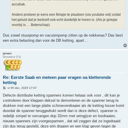
accubak.
Anders probeer je eens een filmpje te plaatsen (via youtube oid) zodat
het geluid dat je bedoelt ook echt duidelijk te horen is. (Als je griepje
voorbij is…. Beterschap)
Dus zowel stuurpomp en vacuümpomp zitten op de nokkenas? Das best
een extra belasting dan voor de DB ketting, apart...
jansen
Donateur (7x)
Re: Eerste Saab en meteen paar vragen oa kletterende
ketting
B
vr 05 dec, 2025 17:07
e
r
Defecte distributie ketting spanners komen helaas ook voor , dit kan je
i
controleren door kleppen deksel te demonteren en de spanner terug te
c
h
drukken met een lange platte schroevendraaier als de ketting losser komt
t
doordat de spanner teruggedrukt wordt dan is deze defect, spanner is
redelijk simpel te vervangen dop 32mm met wringijzer en losdraaien,
nieuwe spanners zijn voorgespannen , dat wil zeggen dat ze ingedraaid
zijn dus terug gesteld, deze erin draaien en een klap geven tegen de