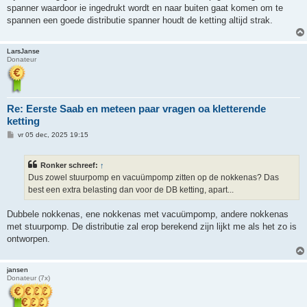
spanner waardoor ie ingedrukt wordt en naar buiten gaat komen om te
spannen een goede distributie spanner houdt de ketting altijd strak.
LarsJanse
Donateur
Re: Eerste Saab en meteen paar vragen oa kletterende
ketting
B
vr 05 dec, 2025 19:15
e
r
i
Ronker schreef:
↑
c
h
Dus zowel stuurpomp en vacuümpomp zitten op de nokkenas? Das
t
best een extra belasting dan voor de DB ketting, apart...
Dubbele nokkenas, ene nokkenas met vacuümpomp, andere nokkenas
met stuurpomp. De distributie zal erop berekend zijn lijkt me als het zo is
ontworpen.
jansen
Donateur (7x)