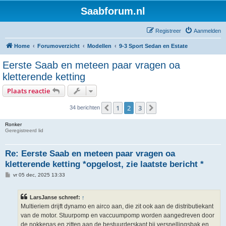
Saabforum.nl
Registreer
Aanmelden
Home
Forumoverzicht
Modellen
9-3 Sport Sedan en Estate
Eerste Saab en meteen paar vragen oa
kletterende ketting
Plaats reactie
1
2
3
Vorige
Volgende
34 berichten
Ronker
Geregistreerd lid
Re: Eerste Saab en meteen paar vragen oa
kletterende ketting *opgelost, zie laatste bericht *
B
vr 05 dec, 2025 13:33
e
r
i
LarsJanse schreef:
↑
c
h
Multieriem drijft dynamo en airco aan, die zit ook aan de distributiekant
t
van de motor. Stuurpomp en vaccuumpomp worden aangedreven door
de nokkenas en zitten aan de bestuurderskant bij versnellingsbak en