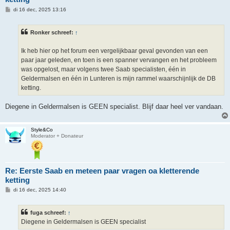
B
di 16 dec, 2025 13:16
e
r
i
Ronker schreef:
↑
c
h
t
Ik heb hier op het forum een vergelijkbaar geval gevonden van een
paar jaar geleden, en toen is een spanner vervangen en het probleem
was opgelost, maar volgens twee Saab specialisten, één in
Geldermalsen en één in Lunteren is mijn rammel waarschijnlijk de DB
ketting.
Diegene in Geldermalsen is GEEN specialist. Blijf daar heel ver vandaan.
Style&Co
Moderator + Donateur
Re: Eerste Saab en meteen paar vragen oa kletterende
ketting
B
di 16 dec, 2025 14:40
e
r
i
fuga schreef:
↑
c
h
Diegene in Geldermalsen is GEEN specialist
t