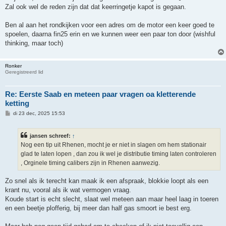
Zal ook wel de reden zijn dat dat keerringetje kapot is gegaan.
Ben al aan het rondkijken voor een adres om de motor een keer goed te
spoelen, daarna fin25 erin en we kunnen weer een paar ton door (wishful
thinking, maar toch)
Ronker
Geregistreerd lid
Re: Eerste Saab en meteen paar vragen oa kletterende
ketting
B
di 23 dec, 2025 15:53
e
r
i
jansen schreef:
↑
c
h
Nog een tip uit Rhenen, mocht je er niet in slagen om hem stationair
t
glad te laten lopen , dan zou ik wel je distributie timing laten controleren
, Orginele timing calibers zijn in Rhenen aanwezig.
Zo snel als ik terecht kan maak ik een afspraak, blokkie loopt als een
krant nu, vooral als ik wat vermogen vraag.
Koude start is echt slecht, slaat wel meteen aan maar heel laag in toeren
en een beetje plofferig, bij meer dan half gas smoort ie best erg.