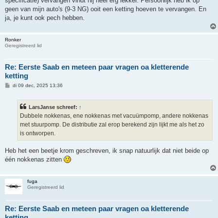
specificatie) vervangen vindt hij heel erg lekker. Persoonlijk heb ik op
geen van mijn auto's (9-3 NG) ooit een ketting hoeven te vervangen. En
ja, je kunt ook pech hebben.
Ronker
Geregistreerd lid
Re: Eerste Saab en meteen paar vragen oa kletterende
ketting
B
di 09 dec, 2025 13:36
e
r
i
LarsJanse schreef:
↑
c
h
Dubbele nokkenas, ene nokkenas met vacuümpomp, andere nokkenas
t
met stuurpomp. De distributie zal erop berekend zijn lijkt me als het zo
is ontworpen.
Heb het een beetje krom geschreven, ik snap natuurlijk dat niet beide op
één nokkenas zitten
fuga
Geregistreerd lid
Re: Eerste Saab en meteen paar vragen oa kletterende
ketting