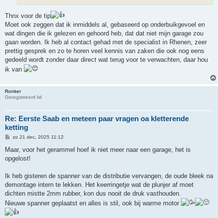
t
Thnx voor de tip
Moet ook zeggen dat ik inmiddels al, gebaseerd op onderbuikgevoel en
wat dingen die ik gelezen en gehoord heb, dat dat niet mijn garage zou
gaan worden. Ik heb al contact gehad met de specialist in Rhenen, zeer
prettig gesprek en zo te horen veel kennis van zaken die ook nog eens
gedeeld wordt zonder daar direct wat terug voor te verwachten, daar hou
ik van
Ronker
Geregistreerd lid
Re: Eerste Saab en meteen paar vragen oa kletterende
ketting
B
zo 21 dec, 2025 11:12
e
r
Maar, voor het gerammel hoef ik niet meer naar een garage, het is
i
opgelost!
c
h
t
Ik heb gisteren de spanner van de distributie vervangen, de oude bleek na
demontage intern te lekken. Het keerringetje wat de plunjer af moet
dichten mistte 2mm rubber, kon dus nooit de druk vasthouden.
Nieuwe spanner geplaatst en alles is stil, ook bij warme motor