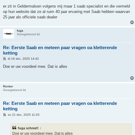
er zit in Geldermalsen volgens mij maar 1 saab specialist en die vermeld
op hun website dat ze al ruim 40 jaar ervaring met Saab hebben waarvan
25 jaar als officiele saab dealer
fuga
Geregistreerd lid
Re: Eerste Saab en meteen paar vragen oa kletterende
ketting
B
di 16 dec, 2025 14:42
e
r
Doe er uw voordeel mee. Dat is alles
i
c
h
t
Ronker
Geregistreerd lid
Re: Eerste Saab en meteen paar vragen oa kletterende
ketting
B
zo 21 dec, 2025 11:03
e
r
i
fuga schreef:
↑
c
h
Doe er uw voordeel mee. Dat is alles