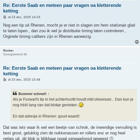
Re: Eerste Saab en meteen paar vragen oa kletterende
ketting
B
di 23 dec, 2025 14:23
e
r
Nog een tip uit Rhenen, mocht je er niet in slagen om hem stationair glad
i
te laten lopen , dan zou ik wel je distributie timing laten controleren ,
c
h
Orginele timing calibers zijn in Rhenen aanwezig.
t
Ronker
Geregistreerd lid
Re: Eerste Saab en meteen paar vragen oa kletterende
ketting
B
di 23 dec, 2025 15:48
e
r
i
Bummer schreef:
↑
c
h
Als je Fozwart's tip in het achterhoofd houdt mbt oliewissel... Dan kun je
t
nog héél lang van dat blokje genieten.
En dat adresje in Rhenen: goud waard!
Dat was iets waar ik wel een beetje van schrok, de inwendige vervuiling is
best groot, gelukkig zien de nokkenassen en rollers enz er nog heel
netjes uit, dit blok is blijkbaar nogal verwaarloosd geweest 🫤