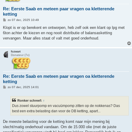
Re: Eerste Saab en meteen paar vragen oa kletterende
ketting
B
zo 07 dec, 2025 10:49
e
r
Klopt is er op berekent en ontworpen, heb zelf ook een klant op lpg met
i
6ton achter de kiezen en nog nooit distributie of balansasketting
c
h
vervangen. Maar alles staat of valt met goed onderhoud.
t
fozwart
Donateur (7x)
Re: Eerste Saab en meteen paar vragen oa kletterende
ketting
B
zo 07 dec, 2025 14:01
e
r
i
Ronker schreef:
↑
c
h
Dus zowel stuurpomp en vacuümpomp zitten op de nokkenas? Das
t
best een extra belasting dan voor de DB ketting, apart...
De meeste belasting voor de ketting komt naar mijn mening bij
slecht/matig onderhoud vandaan. Om de 15.000 olie (met de juiste