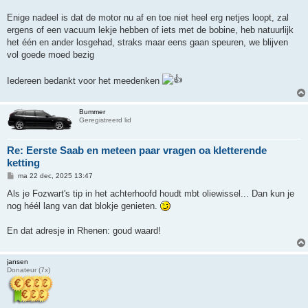
Enige nadeel is dat de motor nu af en toe niet heel erg netjes loopt, zal
ergens of een vacuum lekje hebben of iets met de bobine, heb natuurlijk
het één en ander losgehad, straks maar eens gaan speuren, we blijven
vol goede moed bezig
Iedereen bedankt voor het meedenken
Bummer
Geregistreerd lid
Re: Eerste Saab en meteen paar vragen oa kletterende
ketting
B
ma 22 dec, 2025 13:47
e
r
Als je Fozwart's tip in het achterhoofd houdt mbt oliewissel... Dan kun je
i
nog héél lang van dat blokje genieten.
c
h
t
En dat adresje in Rhenen: goud waard!
jansen
Donateur (7x)