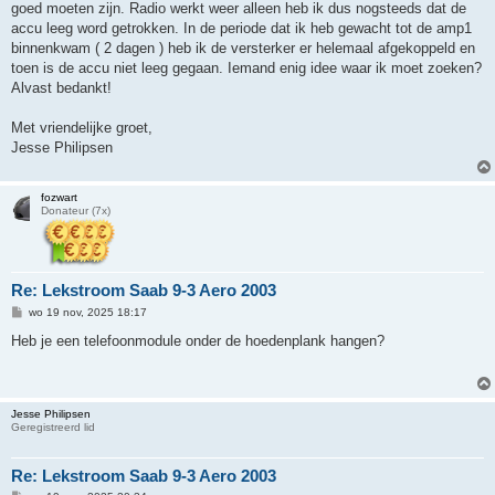
goed moeten zijn. Radio werkt weer alleen heb ik dus nogsteeds dat de
accu leeg word getrokken. In de periode dat ik heb gewacht tot de amp1
binnenkwam ( 2 dagen ) heb ik de versterker er helemaal afgekoppeld en
toen is de accu niet leeg gegaan. Iemand enig idee waar ik moet zoeken?
Alvast bedankt!
Met vriendelijke groet,
Jesse Philipsen
fozwart
Donateur (7x)
Re: Lekstroom Saab 9-3 Aero 2003
B
wo 19 nov, 2025 18:17
e
r
Heb je een telefoonmodule onder de hoedenplank hangen?
i
c
h
t
Jesse Philipsen
Geregistreerd lid
Re: Lekstroom Saab 9-3 Aero 2003