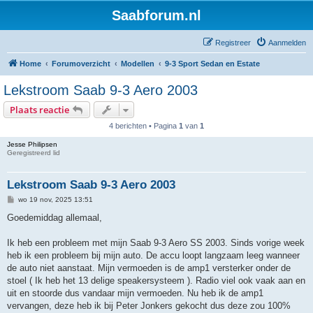
Saabforum.nl
Registreer
Aanmelden
Home
Forumoverzicht
Modellen
9-3 Sport Sedan en Estate
Lekstroom Saab 9-3 Aero 2003
Plaats reactie
4 berichten • Pagina
1
van
1
Jesse Philipsen
Geregistreerd lid
Lekstroom Saab 9-3 Aero 2003
B
wo 19 nov, 2025 13:51
e
r
Goedemiddag allemaal,
i
c
h
Ik heb een probleem met mijn Saab 9-3 Aero SS 2003. Sinds vorige week
t
heb ik een probleem bij mijn auto. De accu loopt langzaam leeg wanneer
de auto niet aanstaat. Mijn vermoeden is de amp1 versterker onder de
stoel ( Ik heb het 13 delige speakersysteem ). Radio viel ook vaak aan en
uit en stoorde dus vandaar mijn vermoeden. Nu heb ik de amp1
vervangen, deze heb ik bij Peter Jonkers gekocht dus deze zou 100%