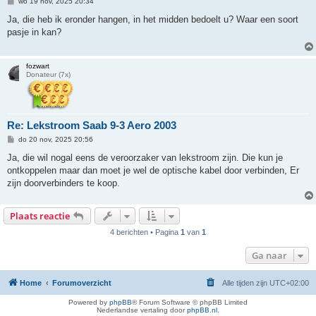
B
wo 19 nov, 2025 20:34
e
r
Ja, die heb ik eronder hangen, in het midden bedoelt u? Waar een soort
i
pasje in kan?
c
h
t
fozwart
Donateur (7x)
Re: Lekstroom Saab 9-3 Aero 2003
B
do 20 nov, 2025 20:56
e
r
Ja, die wil nogal eens de veroorzaker van lekstroom zijn. Die kun je
i
ontkoppelen maar dan moet je wel de optische kabel door verbinden, Er
c
h
zijn doorverbinders te koop.
t
Plaats reactie
4 berichten • Pagina
1
van
1
Ga naar
Home
Forumoverzicht
Alle tijden zijn
UTC+02:00
Powered by
phpBB
® Forum Software © phpBB Limited
Nederlandse vertaling door
phpBB.nl
.