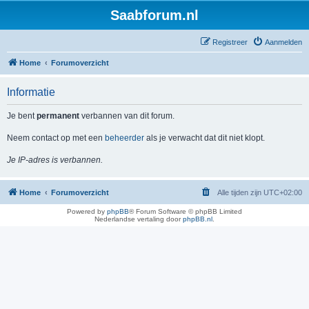
Saabforum.nl
Registreer
Aanmelden
Home
Forumoverzicht
Informatie
Je bent
permanent
verbannen van dit forum.
Neem contact op met een
beheerder
als je verwacht dat dit niet klopt.
Je IP-adres is verbannen.
Home
Forumoverzicht
Alle tijden zijn
UTC+02:00
Powered by
phpBB
® Forum Software © phpBB Limited
Nederlandse vertaling door
phpBB.nl
.