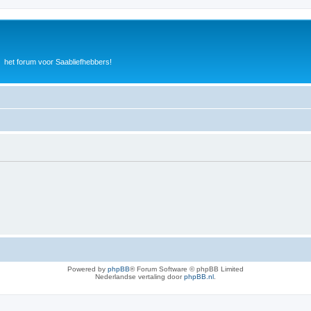
het forum voor Saabliefhebbers!
Powered by
phpBB
® Forum Software © phpBB Limited
Nederlandse vertaling door
phpBB.nl
.