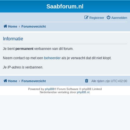
Saabforum.nl
Registreer
Aanmelden
Home
Forumoverzicht
Informatie
Je bent
permanent
verbannen van dit forum.
Neem contact op met een
beheerder
als je verwacht dat dit niet klopt.
Je IP-adres is verbannen.
Home
Forumoverzicht
Alle tijden zijn
UTC+02:00
Powered by
phpBB
® Forum Software © phpBB Limited
Nederlandse vertaling door
phpBB.nl
.