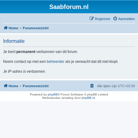
Saabforum.nl
Registreer
Aanmelden
Home
Forumoverzicht
Informatie
Je bent
permanent
verbannen van dit forum.
Neem contact op met een
beheerder
als je verwacht dat dit niet klopt.
Je IP-adres is verbannen.
Home
Forumoverzicht
Alle tijden zijn
UTC+02:00
Powered by
phpBB
® Forum Software © phpBB Limited
Nederlandse vertaling door
phpBB.nl
.