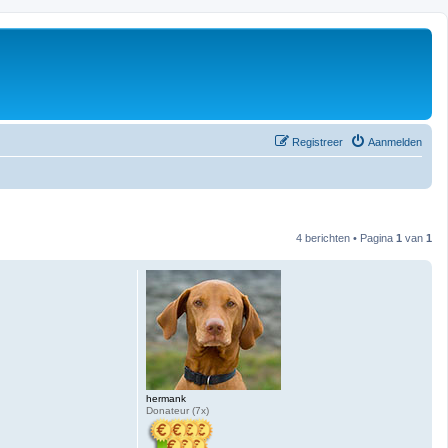
Registreer
Aanmelden
4 berichten • Pagina
1
van
1
hermank
Donateur (7x)