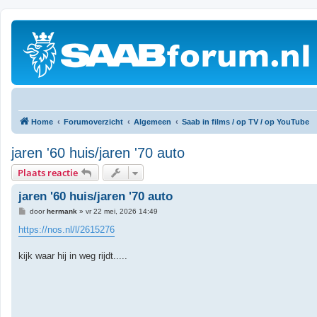
Home
Forumoverzicht
Algemeen
Saab in films / op TV / op YouTube
jaren '60 huis/jaren '70 auto
Plaats reactie
jaren '60 huis/jaren '70 auto
B
door
hermank
»
vr 22 mei, 2026 14:49
e
r
https://nos.nl/l/2615276
i
c
h
kijk waar hij in weg rijdt.....
t