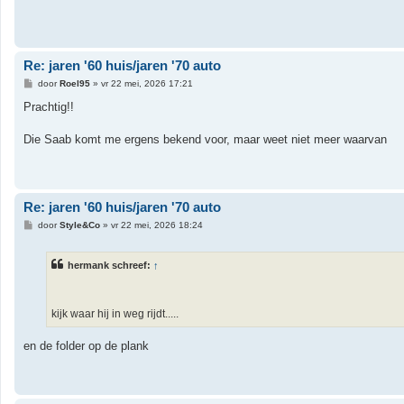
Re: jaren '60 huis/jaren '70 auto
B
door
Roel95
»
vr 22 mei, 2026 17:21
e
r
Prachtig!!
i
c
h
Die Saab komt me ergens bekend voor, maar weet niet meer waarvan
t
Re: jaren '60 huis/jaren '70 auto
B
door
Style&Co
»
vr 22 mei, 2026 18:24
e
r
i
hermank schreef:
↑
c
h
t
kijk waar hij in weg rijdt.....
en de folder op de plank