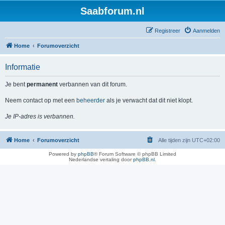
Saabforum.nl
Registreer
Aanmelden
Home
Forumoverzicht
Informatie
Je bent
permanent
verbannen van dit forum.
Neem contact op met een
beheerder
als je verwacht dat dit niet klopt.
Je IP-adres is verbannen.
Home
Forumoverzicht
Alle tijden zijn
UTC+02:00
Powered by
phpBB
® Forum Software © phpBB Limited
Nederlandse vertaling door
phpBB.nl
.