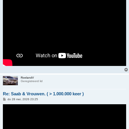
RoelandV
Geregistreerd lid
Re: Saab & Vrouwen. ( > 1.000.000 keer )
B
do 28 mei, 2026 23:25
e
r
i
c
h
t