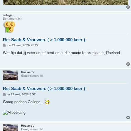
collega
Donateur (3x)
Re: Saab & Vrouwen. ( > 1.000.000 keer )
B
do 21 mei, 2026 23:22
e
r
Wat fijn dat jij weer actief bent en al die mooie foto's plaatst, Roeland
i
c
h
t
RoelandV
Geregistreerd lid
Re: Saab & Vrouwen. ( > 1.000.000 keer )
B
vr 22 mei, 2026 8:57
e
r
Graag gedaan Collega...
i
c
h
t
RoelandV
Geregistreerd lid