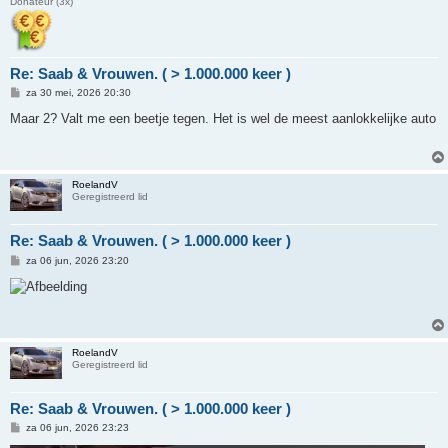
Donateur (3x)
Re: Saab & Vrouwen. ( > 1.000.000 keer )
B
za 30 mei, 2026 20:30
e
r
Maar 2? Valt me een beetje tegen. Het is wel de meest aanlokkelijke auto
i
c
h
t
RoelandV
Geregistreerd lid
Re: Saab & Vrouwen. ( > 1.000.000 keer )
B
za 06 jun, 2026 23:20
e
r
i
c
h
t
RoelandV
Geregistreerd lid
Re: Saab & Vrouwen. ( > 1.000.000 keer )
B
za 06 jun, 2026 23:23
e