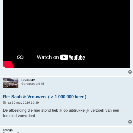
RoelandV
Geregistreerd lid
Re: Saab & Vrouwen. ( > 1.000.000 keer )
B
za 30 mei, 2026 19:39
e
r
De afbeelding die hier stond heb ik op uitdrukkelijk verzoek van een
i
forumlid verwijderd.
c
h
t
collega