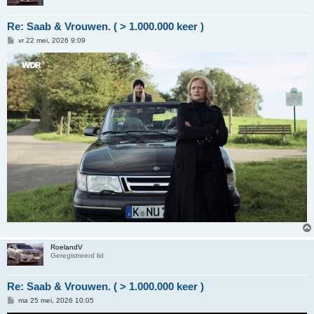
Re: Saab & Vrouwen. ( > 1.000.000 keer )
B
vr 22 mei, 2026 9:09
e
r
i
c
h
t
RoelandV
Geregistreerd lid
Re: Saab & Vrouwen. ( > 1.000.000 keer )
B
ma 25 mei, 2026 10:05
e