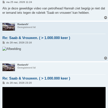
B
ma 25 mei, 2026 11:24
e
r
Als je deze geweldige video van petrolhead Hannah ziet begrijp je niet dat
i
er iemand iets tegen de rubriek 'Saab en vrouwen' kan hebben.
c
h
t
RoelandV
Geregistreerd lid
Re: Saab & Vrouwen. ( > 1.000.000 keer )
B
do 28 mei, 2026 23:16
e
r
i
c
h
t
RoelandV
Geregistreerd lid
Re: Saab & Vrouwen. ( > 1.000.000 keer )
B
do 28 mei, 2026 23:20
e
r
i
c
h
t