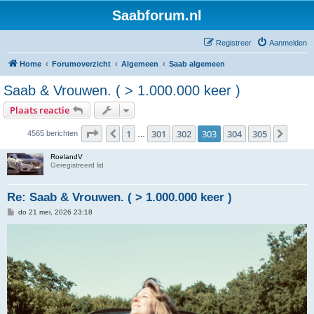
Saabforum.nl
Registreer
Aanmelden
Home
Forumoverzicht
Algemeen
Saab algemeen
Saab & Vrouwen. ( > 1.000.000 keer )
Plaats reactie
Pagina
303
van
305
1
301
302
303
304
305
Vorige
Volg
4565 berichten
…
RoelandV
Geregistreerd lid
Re: Saab & Vrouwen. ( > 1.000.000 keer )
B
do 21 mei, 2026 23:18
e
r
i
c
h
t