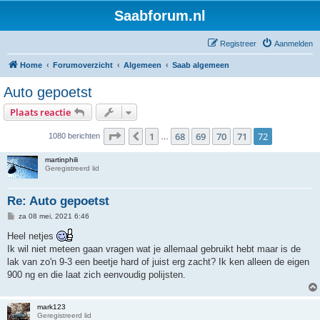
Saabforum.nl
Registreer
Aanmelden
Home
Forumoverzicht
Algemeen
Saab algemeen
Auto gepoetst
Plaats reactie
Pagina
72
van
72
1
68
69
70
71
72
Vorige
1080 berichten
…
martinphili
Geregistreerd lid
Re: Auto gepoetst
B
za 08 mei, 2021 6:46
e
r
Heel netjes
i
Ik wil niet meteen gaan vragen wat je allemaal gebruikt hebt maar is de
c
h
lak van zo'n 9-3 een beetje hard of juist erg zacht? Ik ken alleen de eigen
t
900 ng en die laat zich eenvoudig polijsten.
mark123
Geregistreerd lid