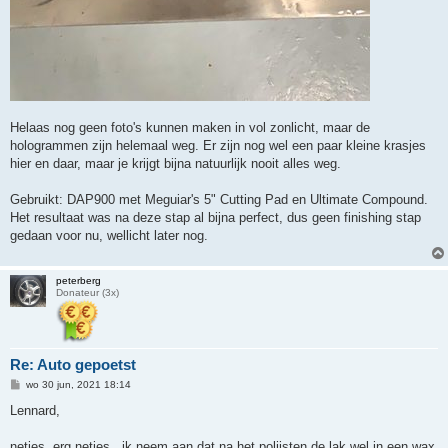
Helaas nog geen foto's kunnen maken in vol zonlicht, maar de
hologrammen zijn helemaal weg. Er zijn nog wel een paar kleine krasjes
hier en daar, maar je krijgt bijna natuurlijk nooit alles weg.
Gebruikt: DAP900 met Meguiar's 5" Cutting Pad en Ultimate Compound.
Het resultaat was na deze stap al bijna perfect, dus geen finishing stap
gedaan voor nu, wellicht later nog.
peterberg
Donateur (3x)
Re: Auto gepoetst
B
wo 30 jun, 2021 18:14
e
r
Lennard,
i
c
h
netjes, erg netjes...ik neem aan dat na het polijsten de lak wel in een wax