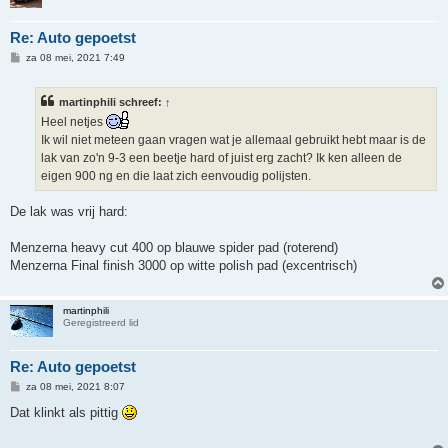
Re: Auto gepoetst
B
za 08 mei, 2021 7:49
e
r
i
martinphili schreef:
↑
c
h
Heel netjes
t
Ik wil niet meteen gaan vragen wat je allemaal gebruikt hebt maar is de
lak van zo'n 9-3 een beetje hard of juist erg zacht? Ik ken alleen de
eigen 900 ng en die laat zich eenvoudig polijsten.
De lak was vrij hard:
Menzerna heavy cut 400 op blauwe spider pad (roterend)
Menzerna Final finish 3000 op witte polish pad (excentrisch)
martinphili
Geregistreerd lid
Re: Auto gepoetst
B
za 08 mei, 2021 8:07
e
r
Dat klinkt als pittig
i
c
h