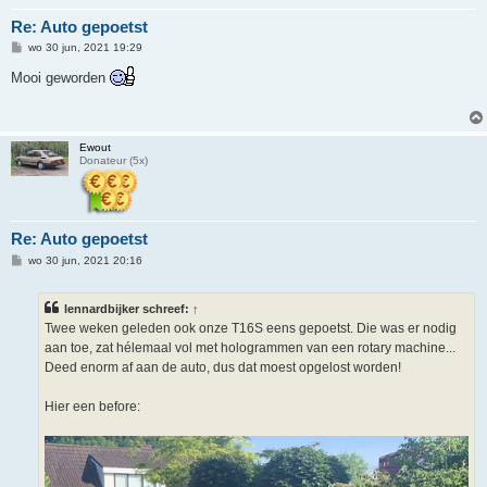
Re: Auto gepoetst
B
wo 30 jun, 2021 19:29
e
r
Mooi geworden
i
c
h
t
Ewout
Donateur (5x)
Re: Auto gepoetst
B
wo 30 jun, 2021 20:16
e
r
i
lennardbijker schreef:
↑
c
h
Twee weken geleden ook onze T16S eens gepoetst. Die was er nodig
t
aan toe, zat hélemaal vol met hologrammen van een rotary machine...
Deed enorm af aan de auto, dus dat moest opgelost worden!
Hier een before: