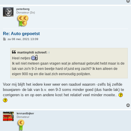
t
peterberg
Donateur (3x)
Re: Auto gepoetst
B
za 08 mei, 2021 13:09
e
r
i
martinphili schreef:
↑
c
h
Heel netjes
t
Ik wil niet meteen gaan vragen wat je allemaal gebruikt hebt maar is de
lak van zo'n 9-3 een beetje hard of juist erg zacht? Ik ken alleen de
eigen 900 ng en die laat zich eenvoudig polijsten.
Voor mij blijft het iedere keer weer een raadsel waarom -zelfs bij zelfde
bouwjaren- de lak van b.v. een 9-3 soms minder goed (dus harde lak) te
corrigeren is en op een andere kost het relatief veel minder moeite..
lennardbijker
Donateur