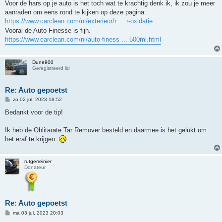
h
Voor de hars op je auto is het toch wat te krachtig denk ik, ik zou je meer
t
aanraden om eens rond te kijken op deze pagina:
https://www.carclean.com/nl/exterieur/r ... r-oxidatie
Vooral de Auto Finesse is fijn.
https://www.carclean.com/nl/auto-finess ... 500ml.html
Dune900
Geregistreerd lid
Re: Auto gepoetst
B
zo 02 jul, 2023 18:52
e
r
Bedankt voor de tip!
i
c
h
Ik heb de Oblitarate Tar Remover besteld en daarmee is het gelukt om
t
het eraf te krijgen.
rutgerreinier
Donateur
Re: Auto gepoetst
B
ma 03 jul, 2023 20:03
e