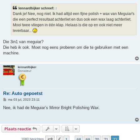
r
i
lennardbijker schreef:
↑
c
h
Dank je! Nee, nog niet. Ik had altijd een fijne polish + wax van Meguiar's
t
die een perfect resultaat achterliet en dus ook een wax laag achterliet.
Mooi twee vliegen in één klap. Helaas is die op en ook niet meer
leverbaar...
Die 3in1 van meguiar?
Die heb ik ook. Moet nog eens proberen om die te gebruiken met een
machine.
lennardbijker
Donateur
Re: Auto gepoetst
B
ma 03 jul, 2023 23:11
e
r
Nee, ik had de Meguiar’s Mirror Bright Polishing Wax.
i
c
h
t
Plaats reactie
Pagina
72
van
72
1
68
69
70
71
72
Vorige
1080 berichten
…