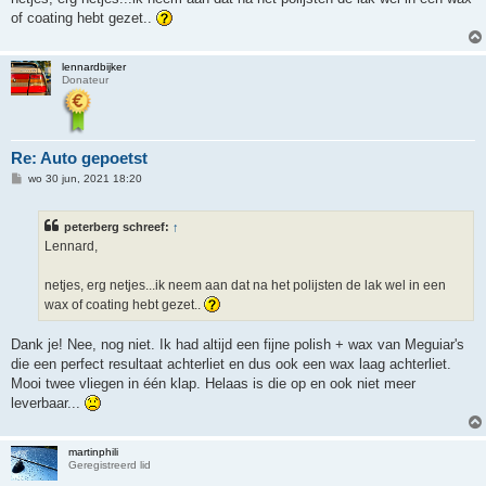
t
of coating hebt gezet..
lennardbijker
Donateur
Re: Auto gepoetst
B
wo 30 jun, 2021 18:20
e
r
i
peterberg schreef:
↑
c
h
Lennard,
t
netjes, erg netjes...ik neem aan dat na het polijsten de lak wel in een
wax of coating hebt gezet..
Dank je! Nee, nog niet. Ik had altijd een fijne polish + wax van Meguiar's
die een perfect resultaat achterliet en dus ook een wax laag achterliet.
Mooi twee vliegen in één klap. Helaas is die op en ook niet meer
leverbaar...
martinphili
Geregistreerd lid