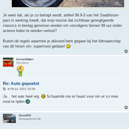
Je weet dat, als je zo betrapt wordt, artikel 99.9-3 van het Saabforum-
pact in werking treedt, dat erop toeziet dat zichtbaar genegligeerde
classics in beslag genomen worden om vervolgens binnen 99 uur onder
actieve leden te worden verloot?
Buiten de regels waarmee je akkoord bent gegaan bij het lidmaatschap
van dit forum om: supermooi gedaan!
lennardbijker
Donateur
Re: Auto gepoetst
B
di 06 jul, 2021 10:28
e
r
Ja... het was heel erg.
Schaamde me er haast voor om er zo mee
i
rond te rijden
c
h
t
Dune900
Geregistreerd lid