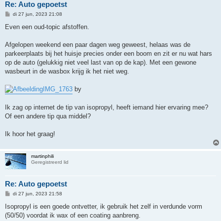
Re: Auto gepoetst
B
di 27 jun, 2023 21:08
e
r
Even een oud-topic afstoffen.
i
c
h
Afgelopen weekend een paar dagen weg geweest, helaas was de
t
parkeerplaats bij het huisje precies onder een boom en zit er nu wat hars
op de auto (gelukkig niet veel last van op de kap). Met een gewone
wasbeurt in de wasbox krijg ik het niet weg.
IMG_1763
by
Ik zag op internet de tip van isopropyl, heeft iemand hier ervaring mee?
Of een andere tip qua middel?
Ik hoor het graag!
martinphili
Geregistreerd lid
Re: Auto gepoetst
B
di 27 jun, 2023 21:58
e
r
Isopropyl is een goede ontvetter, ik gebruik het zelf in verdunde vorm
i
(50/50) voordat ik wax of een coating aanbreng.
c