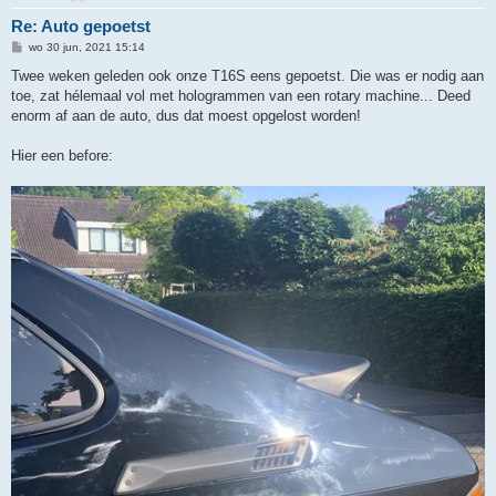
Re: Auto gepoetst
B
wo 30 jun, 2021 15:14
e
r
Twee weken geleden ook onze T16S eens gepoetst. Die was er nodig aan
i
toe, zat hélemaal vol met hologrammen van een rotary machine... Deed
c
h
enorm af aan de auto, dus dat moest opgelost worden!
t
Hier een before: