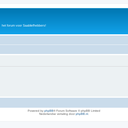
het forum voor Saabliefhebbers!
Powered by
phpBB
® Forum Software © phpBB Limited
Nederlandse vertaling door
phpBB.nl
.