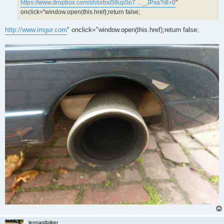
https://www.dropbox.com/sh/orbxi58up5n7 ... _JPxa?dl=0
"
onclick="window.open(this.href);return false;
http://www.imgur.com
" onclick="window.open(this.href);return false;
lennardbijker