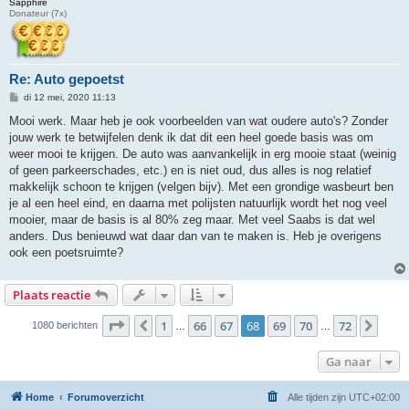
Sapphire
Donateur (7x)
Re: Auto gepoetst
B
di 12 mei, 2020 11:13
e
r
Mooi werk. Maar heb je ook voorbeelden van wat oudere auto's? Zonder
i
jouw werk te betwijfelen denk ik dat dit een heel goede basis was om
c
h
weer mooi te krijgen. De auto was aanvankelijk in erg mooie staat (weinig
t
of geen parkeerschades, etc.) en is niet oud, dus alles is nog relatief
makkelijk schoon te krijgen (velgen bijv). Met een grondige wasbeurt ben
je al een heel eind, en daarna met polijsten natuurlijk wordt het nog veel
mooier, maar de basis is al 80% zeg maar. Met veel Saabs is dat wel
anders. Dus benieuwd wat daar dan van te maken is. Heb je overigens
ook een poetsruimte?
Plaats reactie
Pagina
68
van
72
1
66
67
68
69
70
72
Vorige
Volg
1080 berichten
…
…
Ga naar
Home
Forumoverzicht
Alle tijden zijn
UTC+02:00