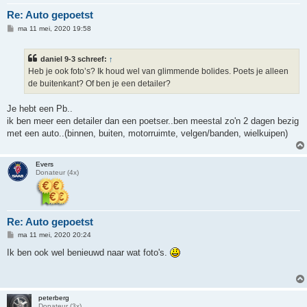
Re: Auto gepoetst
B
ma 11 mei, 2020 19:58
e
r
i
daniel 9-3 schreef:
↑
c
h
Heb je ook foto’s? Ik houd wel van glimmende bolides. Poets je alleen
t
de buitenkant? Of ben je een detailer?
Je hebt een Pb..
ik ben meer een detailer dan een poetser..ben meestal zo'n 2 dagen bezig
met een auto..(binnen, buiten, motorruimte, velgen/banden, wielkuipen)
Evers
Donateur (4x)
Re: Auto gepoetst
B
ma 11 mei, 2020 20:24
e
r
Ik ben ook wel benieuwd naar wat foto's.
i
c
h
t
peterberg
Donateur (3x)