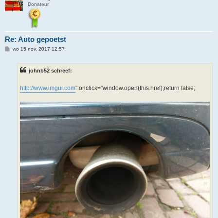
Donateur
Re: Auto gepoetst
B
wo 15 nov, 2017 12:57
e
r
i
johnb52 schreef:
c
h
t
http://www.imgur.com
" onclick="window.open(this.href);return false;