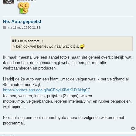
Re: Auto gepoetst
B
ma 11 mei, 2020 21:32
e
r
i
Evers schreef:
↑
c
h
Ik ben ook wel benieuwd naar wat foto's.
t
Ik maak meestal wel een aantal foto's maar niet geheel overzichtelijk wat
ik gedaan heb..de eigenaar krijgt wel altijd een pdf met alle
werkzaamheden en producten.
Hierbij de 2e auto van een klant ..met de velgen was ik per velg/band al
45 minuten mee kwijt...
https://photos.app.goo.gl/aGFoyL6BAKUYAHgC7
foamen, wassen, kleien, polijsten (2 staps), waxen
motorruimte, velgen/banden, lederen interieur/vinyl en rubber behandelen,
wielkuipen....
Er staat nog een boot en een toyota supra de volgende weken op het
programma..