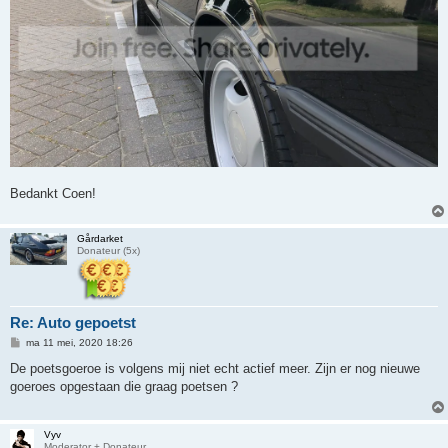
Bedankt Coen!
Gårdarket
Donateur (5x)
Re: Auto gepoetst
B
ma 11 mei, 2020 18:26
e
r
De poetsgoeroe is volgens mij niet echt actief meer. Zijn er nog nieuwe
i
goeroes opgestaan die graag poetsen ?
c
h
t
Vyv
Moderator + Donateur