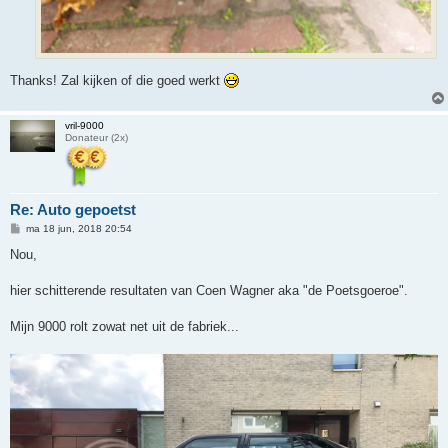
Thanks! Zal kijken of die goed werkt
vril-9000
Donateur (2x)
Re: Auto gepoetst
B
ma 18 jun, 2018 20:54
e
r
Nou,
i
c
h
hier schitterende resultaten van Coen Wagner aka "de Poetsgoeroe".
t
Mijn 9000 rolt zowat net uit de fabriek...