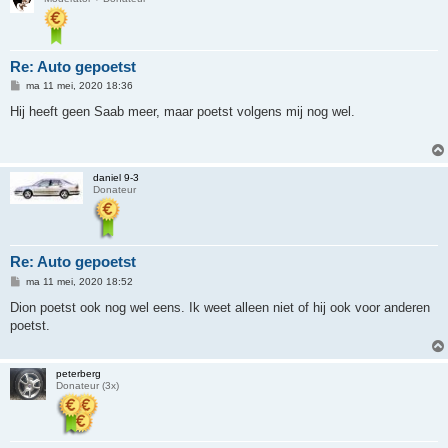
Re: Auto gepoetst
B
ma 11 mei, 2020 18:36
e
r
Hij heeft geen Saab meer, maar poetst volgens mij nog wel.
i
c
h
t
daniel 9-3
Donateur
Re: Auto gepoetst
B
ma 11 mei, 2020 18:52
e
r
Dion poetst ook nog wel eens. Ik weet alleen niet of hij ook voor anderen
i
poetst.
c
h
t
peterberg
Donateur (3x)