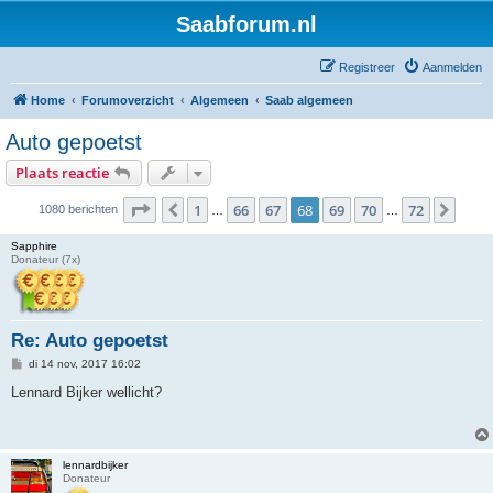
Saabforum.nl
Registreer
Aanmelden
Home
Forumoverzicht
Algemeen
Saab algemeen
Auto gepoetst
Plaats reactie
Pagina
68
van
72
1
66
67
68
69
70
72
Vorige
Volg
1080 berichten
…
…
Sapphire
Donateur (7x)
Re: Auto gepoetst
B
di 14 nov, 2017 16:02
e
r
Lennard Bijker wellicht?
i
c
h
t
lennardbijker
Donateur