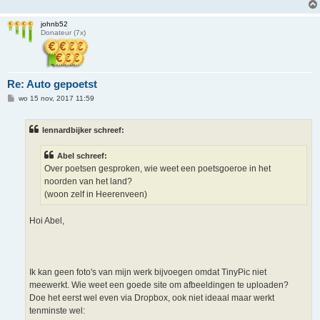
johnb52
Donateur (7x)
Re: Auto gepoetst
B
wo 15 nov, 2017 11:59
e
r
i
lennardbijker schreef:
c
h
t
Abel schreef:
Over poetsen gesproken, wie weet een poetsgoeroe in het
noorden van het land?
(woon zelf in Heerenveen)
Hoi Abel,
Ik kan geen foto's van mijn werk bijvoegen omdat TinyPic niet
meewerkt. Wie weet een goede site om afbeeldingen te uploaden?
Doe het eerst wel even via Dropbox, ook niet ideaal maar werkt
tenminste wel: