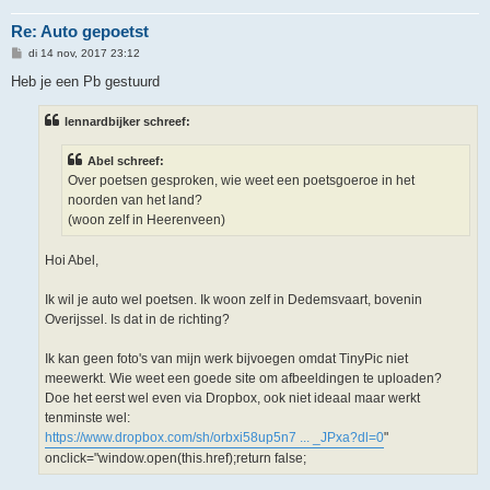
Re: Auto gepoetst
B
di 14 nov, 2017 23:12
e
r
Heb je een Pb gestuurd
i
c
h
lennardbijker schreef:
t
Abel schreef:
Over poetsen gesproken, wie weet een poetsgoeroe in het
noorden van het land?
(woon zelf in Heerenveen)
Hoi Abel,
Ik wil je auto wel poetsen. Ik woon zelf in Dedemsvaart, bovenin
Overijssel. Is dat in de richting?
Ik kan geen foto's van mijn werk bijvoegen omdat TinyPic niet
meewerkt. Wie weet een goede site om afbeeldingen te uploaden?
Doe het eerst wel even via Dropbox, ook niet ideaal maar werkt
tenminste wel:
https://www.dropbox.com/sh/orbxi58up5n7 ... _JPxa?dl=0
"
onclick="window.open(this.href);return false;