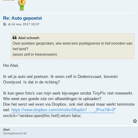
Re: Auto gepoetst
B
di 14 nov, 2017 16:37
e
r
i
Abel schreef:
c
h
Over poetsen gesproken, wie weet een poetsgoeroe in het noorden van
t
het land?
(woon zelf in Heerenveen)
Hoi Abel,
Ik wil je auto wel poetsen. Ik woon zelf in Dedemsvaart, bovenin
Overijssel. Is dat in de richting?
Ik kan geen foto's van mijn werk bijvoegen omdat TinyPic niet meewerkt.
Wie weet een goede site om afbeeldingen te uploaden?
Doe het eerst wel even via Dropbox, ook niet ideaal maar werkt tenminste
wel:
https://www.dropbox.com/sh/orbxi58up5n7 ... _JPxa?dl=0
"
onclick="window.open(this.href);return false;
Abel
Geregistreerd lid