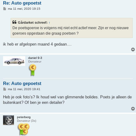
Re: Auto gepoetst
B
ma 11 mei, 2020 19:15
e
r
i
Gårdarket schreef:
↑
c
h
De poetsgoeroe is volgens mij niet echt actief meer. Zijn er nog nieuwe
t
goeroes opgestaan die graag poetsen ?
ik heb er afgelopen maand 4 gedaan....
daniel 9-3
Donateur
Re: Auto gepoetst
B
ma 11 mei, 2020 19:41
e
r
Heb je ook foto’s? Ik houd wel van glimmende bolides. Poets je alleen de
i
buitenkant? Of ben je een detailer?
c
h
t
peterberg
Donateur (3x)