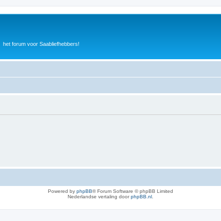
het forum voor Saabliefhebbers!
Powered by
phpBB
® Forum Software © phpBB Limited
Nederlandse vertaling door
phpBB.nl
.