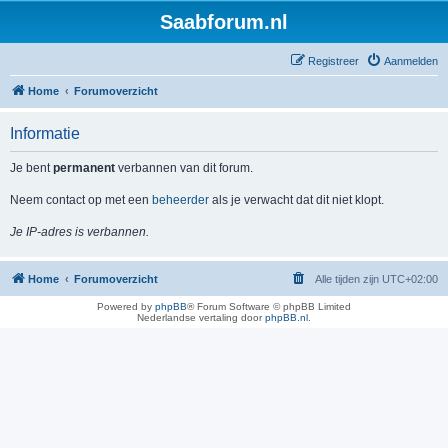
Saabforum.nl
Registreer
Aanmelden
Home
Forumoverzicht
Informatie
Je bent
permanent
verbannen van dit forum.
Neem contact op met een
beheerder
als je verwacht dat dit niet klopt.
Je IP-adres is verbannen.
Home
Forumoverzicht
Alle tijden zijn
UTC+02:00
Powered by
phpBB
® Forum Software © phpBB Limited
Nederlandse vertaling door
phpBB.nl
.