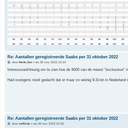
Re: Aantallen geregistreerde Saabs per 31 oktober 2022
B
door
Henk-Jan
»
wo 30 nov, 2022 22:10
e
r
Interesssant/treurig om te zien hoe de 9000 van de meest "exclusieve" 
i
c
h
Had overigens nooit gedacht dat er maar zo weinig 9-3x'en in Nederland r
t
Re: Aantallen geregistreerde Saabs per 31 oktober 2022
B
door
vel0city
»
wo 30 nov, 2022 22:42
e