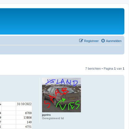
Registreer
Aanmelden
7 berichten • Pagina
1
van
1
jpprins
Geregistreerd lid