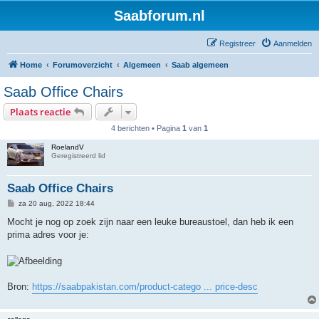
Saabforum.nl
Registreer
Aanmelden
Home
Forumoverzicht
Algemeen
Saab algemeen
Saab Office Chairs
Plaats reactie
4 berichten • Pagina
1
van
1
RoelandV
Geregistreerd lid
Saab Office Chairs
B
za 20 aug, 2022 18:44
e
r
Mocht je nog op zoek zijn naar een leuke bureaustoel, dan heb ik een
i
prima adres voor je:
c
h
t
Bron:
https://saabpakistan.com/product-catego ... price-desc