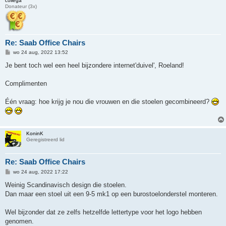
collega
Donateur (3x)
Re: Saab Office Chairs
B
wo 24 aug, 2022 13:52
e
r
Je bent toch wel een heel bijzondere internet'duivel', Roeland!
i
c
h
Complimenten
t
Één vraag: hoe krijg je nou die vrouwen en die stoelen gecombineerd?
KoninK
Geregistreerd lid
Re: Saab Office Chairs
B
wo 24 aug, 2022 17:22
e
r
Weinig Scandinavisch design die stoelen.
i
Dan maar een stoel uit een 9-5 mk1 op een burostoelonderstel monteren.
c
h
t
Wel bijzonder dat ze zelfs hetzelfde lettertype voor het logo hebben
genomen.