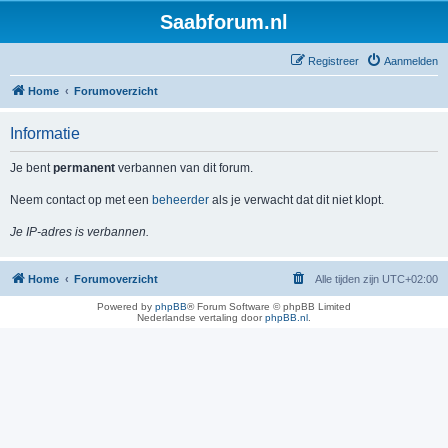
Saabforum.nl
Registreer
Aanmelden
Home
Forumoverzicht
Informatie
Je bent
permanent
verbannen van dit forum.
Neem contact op met een
beheerder
als je verwacht dat dit niet klopt.
Je IP-adres is verbannen.
Home
Forumoverzicht
Alle tijden zijn
UTC+02:00
Powered by
phpBB
® Forum Software © phpBB Limited
Nederlandse vertaling door
phpBB.nl
.