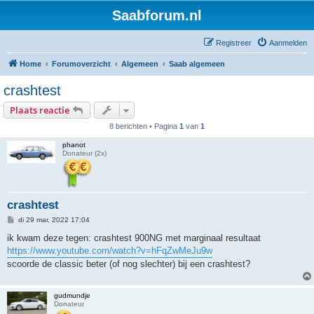
Saabforum.nl
Registreer
Aanmelden
Home
Forumoverzicht
Algemeen
Saab algemeen
crashtest
Plaats reactie
8 berichten • Pagina
1
van
1
phanot
Donateur (2x)
crashtest
B
di 29 mar, 2022 17:04
e
r
ik kwam deze tegen: crashtest 900NG met marginaal resultaat
i
https://www.youtube.com/watch?v=hFqZwMeJu9w
c
h
scoorde de classic beter (of nog slechter) bij een crashtest?
t
gudmundje
Donateur