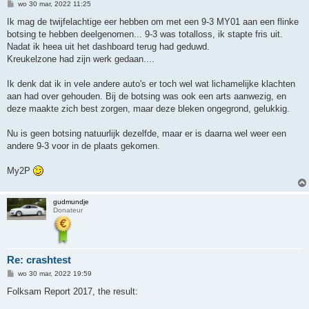
B
wo 30 mar, 2022 11:25
e
r
Ik mag de twijfelachtige eer hebben om met een 9-3 MY01 aan een flinke
i
botsing te hebben deelgenomen... 9-3 was totalloss, ik stapte fris uit.
c
h
Nadat ik heea uit het dashboard terug had geduwd.
t
Kreukelzone had zijn werk gedaan....
Ik denk dat ik in vele andere auto's er toch wel wat lichamelijke klachten
aan had over gehouden. Bij de botsing was ook een arts aanwezig, en
deze maakte zich best zorgen, maar deze bleken ongegrond, gelukkig.
Nu is geen botsing natuurlijk dezelfde, maar er is daarna wel weer een
andere 9-3 voor in de plaats gekomen.
My2P
gudmundje
Donateur
Re: crashtest
B
wo 30 mar, 2022 19:59
e
r
Folksam Report 2017, the result:
i
c