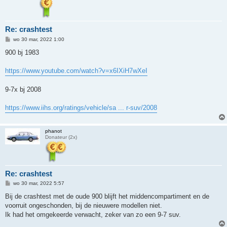
Re: crashtest
B
wo 30 mar, 2022 1:00
e
r
900 bj 1983
i
c
h
https://www.youtube.com/watch?v=x6IXiH7wXeI
t
9-7x bj 2008
https://www.iihs.org/ratings/vehicle/sa ... r-suv/2008
phanot
Donateur (2x)
Re: crashtest
B
wo 30 mar, 2022 5:57
e
r
Bij de crashtest met de oude 900 blijft het middencompartiment en de
i
voorruit ongeschonden, bij de nieuwere modellen niet.
c
h
Ik had het omgekeerde verwacht, zeker van zo een 9-7 suv.
t