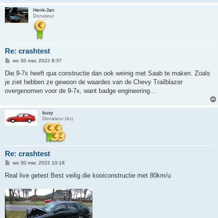
Henk-Jan
Donateur
Re: crashtest
B
wo 30 mar, 2022 8:37
e
r
Die 9-7x heeft qua constructie dan ook weinig met Saab te maken. Zoals
i
je ziet hebben ze gewoon de waardes van de Chevy Trailblazer
c
h
overgenomen voor de 9-7x, want badge engineering...
t
busy
Donateur (4x)
Re: crashtest
B
wo 30 mar, 2022 10:18
e
r
Real live getest Best veilig die kooiconstructie met 80km/u
i
c
h
t