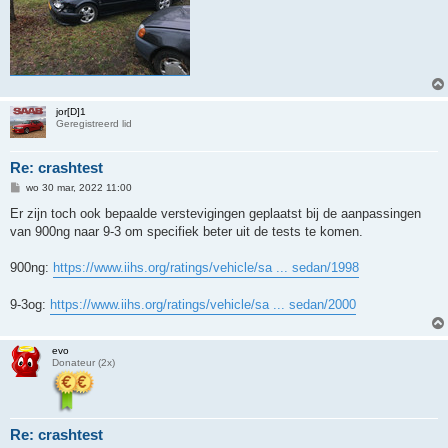
jor[D]1
Geregistreerd lid
Re: crashtest
B
wo 30 mar, 2022 11:00
e
r
Er zijn toch ook bepaalde verstevigingen geplaatst bij de aanpassingen
i
van 900ng naar 9-3 om specifiek beter uit de tests te komen.
c
h
t
900ng:
https://www.iihs.org/ratings/vehicle/sa ... sedan/1998
9-3og:
https://www.iihs.org/ratings/vehicle/sa ... sedan/2000
evo
Donateur (2x)
Re: crashtest