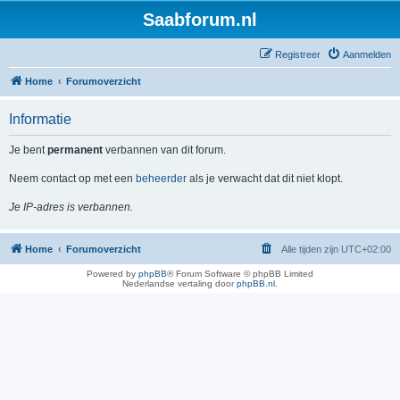
Saabforum.nl
Registreer
Aanmelden
Home
Forumoverzicht
Informatie
Je bent
permanent
verbannen van dit forum.
Neem contact op met een
beheerder
als je verwacht dat dit niet klopt.
Je IP-adres is verbannen.
Home
Forumoverzicht
Alle tijden zijn
UTC+02:00
Powered by
phpBB
® Forum Software © phpBB Limited
Nederlandse vertaling door
phpBB.nl
.