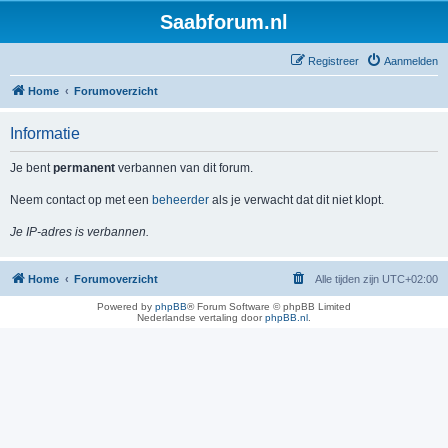
Saabforum.nl
Registreer
Aanmelden
Home
Forumoverzicht
Informatie
Je bent
permanent
verbannen van dit forum.
Neem contact op met een
beheerder
als je verwacht dat dit niet klopt.
Je IP-adres is verbannen.
Home
Forumoverzicht
Alle tijden zijn
UTC+02:00
Powered by
phpBB
® Forum Software © phpBB Limited
Nederlandse vertaling door
phpBB.nl
.