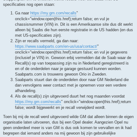
i
specificaties nog open staan:
c
h
Ga naar
https://my.gm.com/recalls
"
t
onclick="window.open(this.href);return false; en vul je
chassisnummer (VIN) in. Dit is een Amerikaanse site dus dit werkt
alleen bij Saabs die hun eerste registratie in de US hadden (en dus
met US-specificaties zijn).
Zijn er recalls vermeld, ga dan naar:
https://www.saabparts.com/en-us/usa/contact/
"
onclick="window.open(this.href);return false; en vul je gegevens
(inclusief je VIN) in. Gewoon erbij vermelden dat de Saab waar de
Recall(s) op van toepassing zijn nu in Nederland geregistreerd is
en of de onderdelen naar je garage gestuurd kunnen worden.
Saabparts.com is trouwens gewoon Orio in Zweden.
Saabparts stuurt dan de onderdelen door naar GM Nederland die
dan vervolgens weer contact met je opnemen voor een verdere
afhandeling.
Als de recall(s) zijn uitgevoerd duurt het nog maanden voordat
https://my.gm.com/recalls
" onclick="window.open(this.href);return
false; wordt bijgewerkt en je recall verwijderd wordt.
Toen bij mij de recall werd uitgevoerd wilde GM dat alleen binnen de eigen
organisatie laten uitvoeren, dus bij een Opel dealer. Aangezien Opel nu
geen onderdeel meer is van GM is dus ook komen te vervallen en ik had
begrepen dat iemand anders na mij gewoon bij zijn gebruikelijke