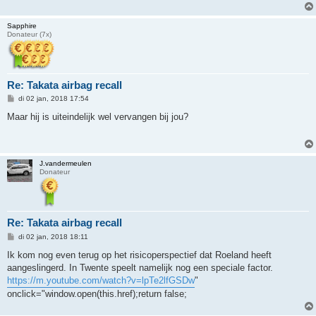
Sapphire
Donateur (7x)
Re: Takata airbag recall
B
di 02 jan, 2018 17:54
e
r
Maar hij is uiteindelijk wel vervangen bij jou?
i
c
h
t
J.vandermeulen
Donateur
Re: Takata airbag recall
B
di 02 jan, 2018 18:11
e
r
Ik kom nog even terug op het risicoperspectief dat Roeland heeft
i
aangeslingerd. In Twente speelt namelijk nog een speciale factor.
c
h
https://m.youtube.com/watch?v=lpTe2lfGSDw
"
t
onclick="window.open(this.href);return false;