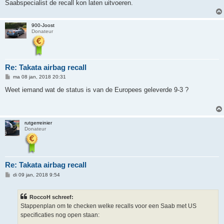
Saabspecialist de recall kon laten uitvoeren.
900-Joost
Donateur
Re: Takata airbag recall
B
ma 08 jan, 2018 20:31
e
r
Weet iemand wat de status is van de Europees geleverde 9-3 ?
i
c
h
t
rutgerreinier
Donateur
Re: Takata airbag recall
B
di 09 jan, 2018 9:54
e
r
i
RoccoH schreef:
c
h
Stappenplan om te checken welke recalls voor een Saab met US
t
specificaties nog open staan: