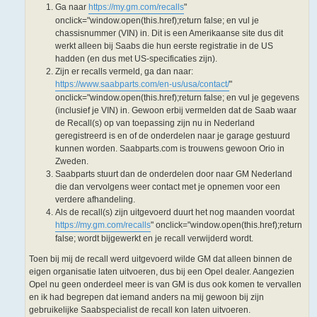
Ga naar
https://my.gm.com/recalls
"
onclick="window.open(this.href);return false; en vul je
chassisnummer (VIN) in. Dit is een Amerikaanse site dus dit
werkt alleen bij Saabs die hun eerste registratie in de US
hadden (en dus met US-specificaties zijn).
Zijn er recalls vermeld, ga dan naar:
https://www.saabparts.com/en-us/usa/contact/
"
onclick="window.open(this.href);return false; en vul je gegevens
(inclusief je VIN) in. Gewoon erbij vermelden dat de Saab waar
de Recall(s) op van toepassing zijn nu in Nederland
geregistreerd is en of de onderdelen naar je garage gestuurd
kunnen worden. Saabparts.com is trouwens gewoon Orio in
Zweden.
Saabparts stuurt dan de onderdelen door naar GM Nederland
die dan vervolgens weer contact met je opnemen voor een
verdere afhandeling.
Als de recall(s) zijn uitgevoerd duurt het nog maanden voordat
https://my.gm.com/recalls
" onclick="window.open(this.href);return
false; wordt bijgewerkt en je recall verwijderd wordt.
Toen bij mij de recall werd uitgevoerd wilde GM dat alleen binnen de
eigen organisatie laten uitvoeren, dus bij een Opel dealer. Aangezien
Opel nu geen onderdeel meer is van GM is dus ook komen te vervallen
en ik had begrepen dat iemand anders na mij gewoon bij zijn
gebruikelijke Saabspecialist de recall kon laten uitvoeren.