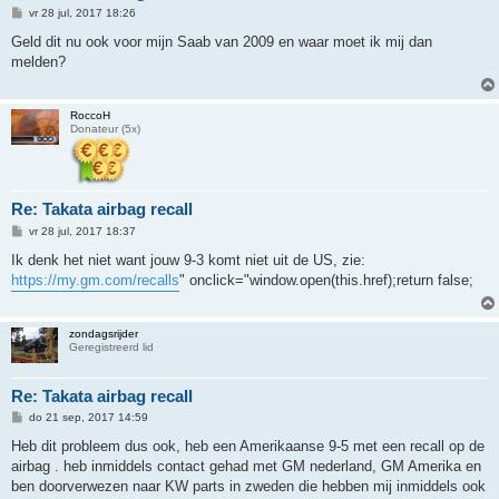
B
vr 28 jul, 2017 18:26
e
r
Geld dit nu ook voor mijn Saab van 2009 en waar moet ik mij dan
i
melden?
c
h
t
RoccoH
Donateur (5x)
Re: Takata airbag recall
B
vr 28 jul, 2017 18:37
e
r
Ik denk het niet want jouw 9-3 komt niet uit de US, zie:
i
https://my.gm.com/recalls
" onclick="window.open(this.href);return false;
c
h
t
zondagsrijder
Geregistreerd lid
Re: Takata airbag recall
B
do 21 sep, 2017 14:59
e
r
Heb dit probleem dus ook, heb een Amerikaanse 9-5 met een recall op de
i
airbag . heb inmiddels contact gehad met GM nederland, GM Amerika en
c
h
ben doorverwezen naar KW parts in zweden die hebben mij inmiddels ook
t