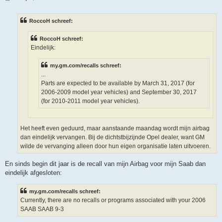
e
r
i
RoccoH schreef:
c
h
t
RoccoH schreef:
Eindelijk:
my.gm.com/recalls schreef:
...
Parts are expected to be available by March 31, 2017 (for
2006-2009 model year vehicles) and September 30, 2017
(for 2010-2011 model year vehicles).
Het heeft even geduurd, maar aanstaande maandag wordt mijn airbag
dan eindelijk vervangen. Bij de dichtstbijzijnde Opel dealer, want GM
wilde de vervanging alleen door hun eigen organisatie laten uitvoeren.
En sinds begin dit jaar is de recall van mijn Airbag voor mijn Saab dan
eindelijk afgesloten:
my.gm.com/recalls schreef:
Currently, there are no recalls or programs associated with your 2006
SAAB SAAB 9-3