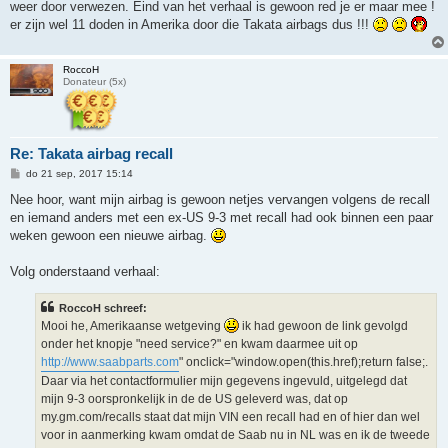
weer door verwezen. Eind van het verhaal is gewoon red je er maar mee !
er zijn wel 11 doden in Amerika door die Takata airbags dus !!!
RoccoH
Donateur (5x)
Re: Takata airbag recall
B
do 21 sep, 2017 15:14
e
r
Nee hoor, want mijn airbag is gewoon netjes vervangen volgens de recall
i
en iemand anders met een ex-US 9-3 met recall had ook binnen een paar
c
h
weken gewoon een nieuwe airbag.
t
Volg onderstaand verhaal:
RoccoH schreef:
Mooi he, Amerikaanse wetgeving
ik had gewoon de link gevolgd
onder het knopje "need service?" en kwam daarmee uit op
http://www.saabparts.com
" onclick="window.open(this.href);return false;.
Daar via het contactformulier mijn gegevens ingevuld, uitgelegd dat
mijn 9-3 oorspronkelijk in de de US geleverd was, dat op
my.gm.com/recalls staat dat mijn VIN een recall had en of hier dan wel
voor in aanmerking kwam omdat de Saab nu in NL was en ik de tweede