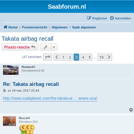
Saabforum.nl
Registreer
Aanmelden
Home
Forumoverzicht
Algemeen
Saab algemeen
Takata airbag recall
Plaats reactie
Pagina
3
van
10
1
2
3
4
5
10
Vorige
Volgende
147 berichten
…
RoelandV
Geregistreerd lid
Re: Takata airbag recall
B
zo 19 mar, 2017 22:44
e
r
http://www.saabplanet.com/the-takata-ai ... wners-usa/
i
c
h
t
RoccoH
Donateur (5x)