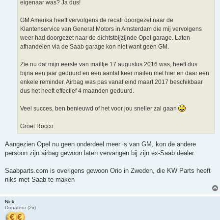
eigenaar was? Ja dus!
GM Amerika heeft vervolgens de recall doorgezet naar de
Klantenservice van General Motors in Amsterdam die mij vervolgens
weer had doorgezet naar de dichtstbijzijnde Opel garage. Laten
afhandelen via de Saab garage kon niet want geen GM.
Zie nu dat mijn eerste van mailtje 17 augustus 2016 was, heeft dus
bijna een jaar geduurd en een aantal keer mailen met hier en daar een
enkele reminder. Airbag was pas vanaf eind maart 2017 beschikbaar
dus het heeft effectief 4 maanden geduurd.
Veel succes, ben benieuwd of het voor jou sneller zal gaan
Groet Rocco
Aangezien Opel nu geen onderdeel meer is van GM, kon de andere
persoon zijn airbag gewoon laten vervangen bij zijn ex-Saab dealer.
Saabparts.com is overigens gewoon Orio in Zweden, die KW Parts heeft
niks met Saab te maken
Nick
Donateur (2x)