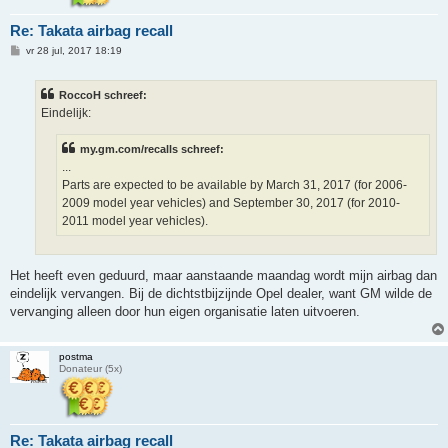
Re: Takata airbag recall
B
vr 28 jul, 2017 18:19
e
r
i
RoccoH schreef:
c
h
Eindelijk:
t
my.gm.com/recalls schreef:
...
Parts are expected to be available by March 31, 2017 (for 2006-
2009 model year vehicles) and September 30, 2017 (for 2010-
2011 model year vehicles).
Het heeft even geduurd, maar aanstaande maandag wordt mijn airbag dan
eindelijk vervangen. Bij de dichtstbijzijnde Opel dealer, want GM wilde de
vervanging alleen door hun eigen organisatie laten uitvoeren.
postma
Donateur (5x)
Re: Takata airbag recall