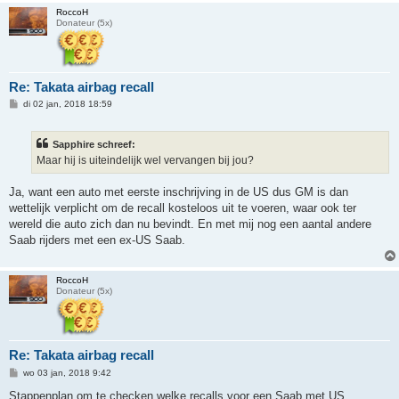
RoccoH
Donateur (5x)
Re: Takata airbag recall
B
di 02 jan, 2018 18:59
e
r
i
Sapphire schreef:
c
h
Maar hij is uiteindelijk wel vervangen bij jou?
t
Ja, want een auto met eerste inschrijving in de US dus GM is dan
wettelijk verplicht om de recall kosteloos uit te voeren, waar ook ter
wereld die auto zich dan nu bevindt. En met mij nog een aantal andere
Saab rijders met een ex-US Saab.
RoccoH
Donateur (5x)
Re: Takata airbag recall
B
wo 03 jan, 2018 9:42
e
r
Stappenplan om te checken welke recalls voor een Saab met US