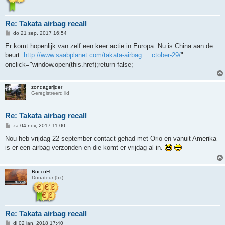
Re: Takata airbag recall
B
do 21 sep, 2017 16:54
e
r
Er komt hopenlijk van zelf een keer actie in Europa. Nu is China aan de
i
beurt:
http://www.saabplanet.com/takata-airbag ... ctober-29/
"
c
h
onclick="window.open(this.href);return false;
t
zondagsrijder
Geregistreerd lid
Re: Takata airbag recall
B
za 04 nov, 2017 11:00
e
r
Nou heb vrijdag 22 september contact gehad met Orio en vanuit Amerika
i
is er een airbag verzonden en die komt er vrijdag al in.
c
h
t
RoccoH
Donateur (5x)
Re: Takata airbag recall
B
di 02 jan, 2018 17:40