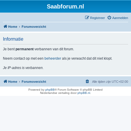
Saabforum.nl
Registreer
Aanmelden
Home
Forumoverzicht
Informatie
Je bent
permanent
verbannen van dit forum.
Neem contact op met een
beheerder
als je verwacht dat dit niet klopt.
Je IP-adres is verbannen.
Home
Forumoverzicht
Alle tijden zijn
UTC+02:00
Powered by
phpBB
® Forum Software © phpBB Limited
Nederlandse vertaling door
phpBB.nl
.