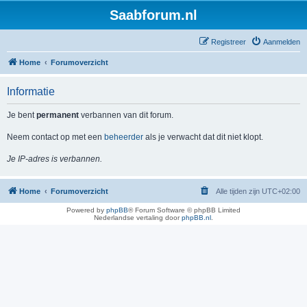
Saabforum.nl
Registreer
Aanmelden
Home
Forumoverzicht
Informatie
Je bent
permanent
verbannen van dit forum.
Neem contact op met een
beheerder
als je verwacht dat dit niet klopt.
Je IP-adres is verbannen.
Home
Forumoverzicht
Alle tijden zijn
UTC+02:00
Powered by
phpBB
® Forum Software © phpBB Limited
Nederlandse vertaling door
phpBB.nl
.