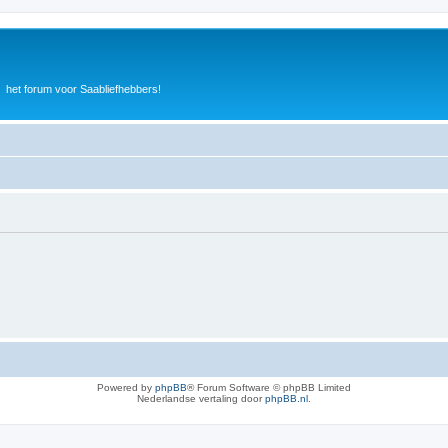
het forum voor Saabliefhebbers!
Powered by
phpBB
® Forum Software © phpBB Limited
Nederlandse vertaling door
phpBB.nl
.