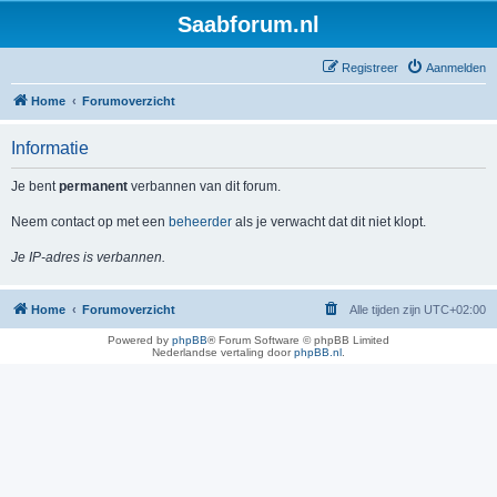
Saabforum.nl
Registreer
Aanmelden
Home
Forumoverzicht
Informatie
Je bent
permanent
verbannen van dit forum.
Neem contact op met een
beheerder
als je verwacht dat dit niet klopt.
Je IP-adres is verbannen.
Home
Forumoverzicht
Alle tijden zijn
UTC+02:00
Powered by
phpBB
® Forum Software © phpBB Limited
Nederlandse vertaling door
phpBB.nl
.