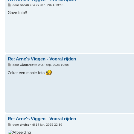
B
door
Sonab
»
vr 27 sep, 2024 19:53
e
r
Gave foto!!
i
c
h
t
Re: Arne's Viggen - Vooral rijden
B
door
Gårdarket
»
vr 27 sep, 2024 19:55
e
r
Zeker een mooie foto
i
c
h
t
Re: Arne's Viggen - Vooral rijden
B
door
ghulst
»
di 14 jan, 2025 22:39
e
r