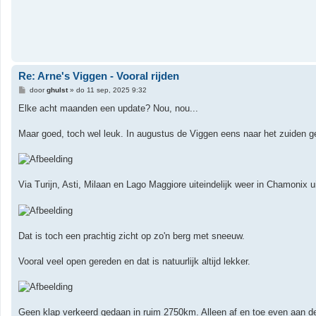
Re: Arne's Viggen - Vooral rijden
B
door
ghulst
»
do 11 sep, 2025 9:32
e
r
Elke acht maanden een update? Nou, nou...
i
c
h
Maar goed, toch wel leuk. In augustus de Viggen eens naar het zuiden g
t
Via Turijn, Asti, Milaan en Lago Maggiore uiteindelijk weer in Chamonix 
Dat is toch een prachtig zicht op zo'n berg met sneeuw.
Vooral veel open gereden en dat is natuurlijk altijd lekker.
Geen klap verkeerd gedaan in ruim 2750km. Alleen af en toe even aan de