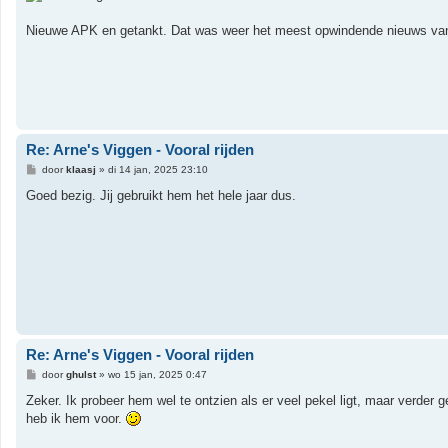
i
c
h
Nieuwe APK en getankt. Dat was weer het meest opwindende nieuws v
t
Re: Arne's Viggen - Vooral rijden
B
door
klaasj
»
di 14 jan, 2025 23:10
e
r
Goed bezig. Jij gebruikt hem het hele jaar dus.
i
c
h
t
Re: Arne's Viggen - Vooral rijden
B
door
ghulst
»
wo 15 jan, 2025 0:47
e
r
Zeker. Ik probeer hem wel te ontzien als er veel pekel ligt, maar verder 
i
heb ik hem voor.
c
h
t