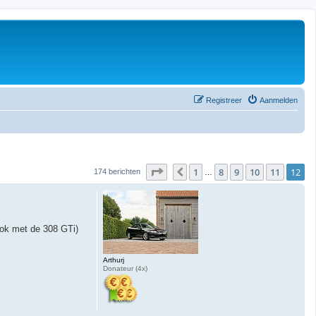
Registreer
Aanmelden
Pagina
12
van
12
1
8
9
10
11
12
Vorige
174 berichten
…
 ook met de 308 GTi)
Arthurj
Donateur (4x)