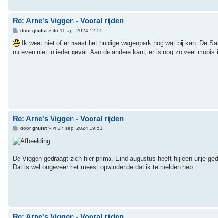
Re: Arne's Viggen - Vooral rijden
B
door
ghulst
»
do 11 apr, 2024 12:55
e
r
Ik weet niet of er naast het huidige wagenpark nog wat bij kan. De Sa
i
nu even niet in ieder geval. Aan de andere kant, er is nog zo veel moois 
c
h
t
Re: Arne's Viggen - Vooral rijden
B
door
ghulst
»
vr 27 sep, 2024 19:51
e
r
i
c
h
De Viggen gedraagt zich hier prima. Eind augustus heeft hij een uitje g
t
Dat is wel ongeveer het meest opwindende dat ik te melden heb.
Re: Arne's Viggen - Vooral rijden