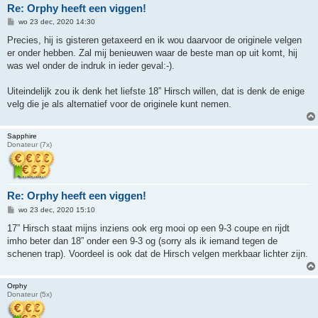
Re: Orphy heeft een viggen!
B
wo 23 dec, 2020 14:30
e
r
Precies, hij is gisteren getaxeerd en ik wou daarvoor de originele velgen
i
er onder hebben. Zal mij benieuwen waar de beste man op uit komt, hij
c
h
was wel onder de indruk in ieder geval:-).
t
Uiteindelijk zou ik denk het liefste 18” Hirsch willen, dat is denk de enige
velg die je als alternatief voor de originele kunt nemen.
Sapphire
Donateur (7x)
Re: Orphy heeft een viggen!
B
wo 23 dec, 2020 15:10
e
r
17” Hirsch staat mijns inziens ook erg mooi op een 9-3 coupe en rijdt
i
imho beter dan 18” onder een 9-3 og (sorry als ik iemand tegen de
c
h
schenen trap). Voordeel is ook dat de Hirsch velgen merkbaar lichter zijn.
t
Orphy
Donateur (5x)