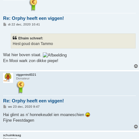
Re: Orphy heeft een viggen!
B
di 22 dec, 2020 10:41
e
r
i
Efraim schreef:
c
h
Hest goud doan Tammo
t
Wat hier boven staat.
En Mooi wark zon dikke piepe!
viggentroll321
Donateur
Re: Orphy heeft een viggen!
B
wo 23 dec, 2020 9:47
e
r
Hai glimt as n' honnekeudel ien moaneschien
i
Fijne Feestdagen
c
h
t
schuimkraag
Donateur