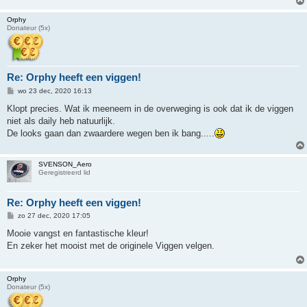
Orphy
Donateur (5x)
Re: Orphy heeft een viggen!
B
wo 23 dec, 2020 16:13
e
r
Klopt precies. Wat ik meeneem in de overweging is ook dat ik de viggen
i
niet als daily heb natuurlijk.
c
h
De looks gaan dan zwaardere wegen ben ik bang.....
t
SVENSON_Aero
Geregistreerd lid
Re: Orphy heeft een viggen!
B
zo 27 dec, 2020 17:05
e
r
Mooie vangst en fantastische kleur!
i
En zeker het mooist met de originele Viggen velgen.
c
h
t
Orphy
Donateur (5x)