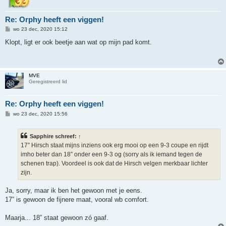
Re: Orphy heeft een viggen!
B
wo 23 dec, 2020 15:12
e
r
Klopt, ligt er ook beetje aan wat op mijn pad komt.
i
c
h
t
MVE
Geregistreerd lid
Re: Orphy heeft een viggen!
B
wo 23 dec, 2020 15:56
e
r
i
Sapphire schreef:
↑
c
h
17” Hirsch staat mijns inziens ook erg mooi op een 9-3 coupe en rijdt
t
imho beter dan 18” onder een 9-3 og (sorry als ik iemand tegen de
schenen trap). Voordeel is ook dat de Hirsch velgen merkbaar lichter
zijn.
Ja, sorry, maar ik ben het gewoon met je eens.
17” is gewoon de fijnere maat, vooral wb comfort.
Maarja... 18” staat gewoon zó gaaf.