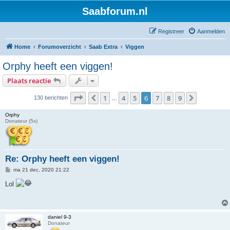
Saabforum.nl
Registreer
Aanmelden
Home
Forumoverzicht
Saab Extra
Viggen
Orphy heeft een viggen!
Plaats reactie
Pagina
6
van
9
1
4
5
6
7
8
9
Vorige
Volgende
130 berichten
…
Orphy
Donateur (5x)
Re: Orphy heeft een viggen!
B
ma 21 dec, 2020 21:22
e
r
Lol
i
c
h
t
daniel 9-3
Donateur