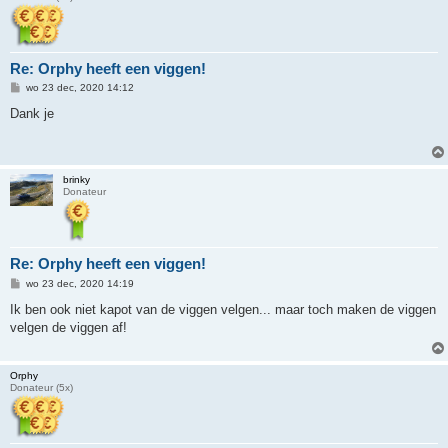
Re: Orphy heeft een viggen!
B
wo 23 dec, 2020 14:12
e
r
Dank je
i
c
h
t
brinky
Donateur
Re: Orphy heeft een viggen!
B
wo 23 dec, 2020 14:19
e
r
Ik ben ook niet kapot van de viggen velgen... maar toch maken de viggen
i
velgen de viggen af!
c
h
t
Orphy
Donateur (5x)