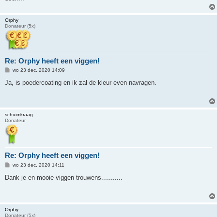
Orphy
Donateur (5x)
Re: Orphy heeft een viggen!
B
wo 23 dec, 2020 14:09
e
r
Ja, is poedercoating en ik zal de kleur even navragen.
i
c
h
t
schuimkraag
Donateur
Re: Orphy heeft een viggen!
B
wo 23 dec, 2020 14:11
e
r
Dank je en mooie viggen trouwens...........
i
c
h
t
Orphy
Donateur (5x)