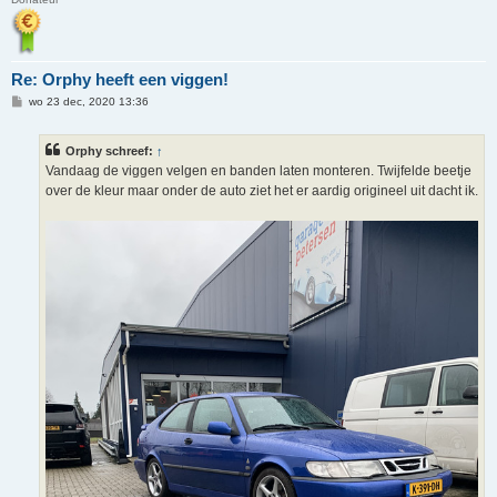
Re: Orphy heeft een viggen!
B
wo 23 dec, 2020 13:36
e
r
i
Orphy schreef:
↑
c
h
Vandaag de viggen velgen en banden laten monteren. Twijfelde beetje
t
over de kleur maar onder de auto ziet het er aardig origineel uit dacht ik.