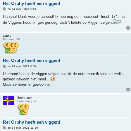
Re: Orphy heeft een viggen!
B
zo 14 mar, 2021 0:24
e
r
Hahaha! Dank voor je aanbod! Ik heb nog een mooie set Hirsch 17"... En
i
de Viggens houd ik, gek genoeg, toch 't liefste op Viggen velgen.
c
h
t
Orphy
Donateur (5x)
Re: Orphy heeft een viggen!
B
zo 14 mar, 2021 0:32
e
r
Uiteraard hou ik de viggen velgen ook bij de auto maar ik vind ze eerlijk
i
gezegd gewoon niet mooi...
c
h
Maar ze horen er gewoon bij.
t
Sporthatch
Donateur (3x)
Re: Orphy heeft een viggen!
B
zo 14 mar, 2021 11:16
e