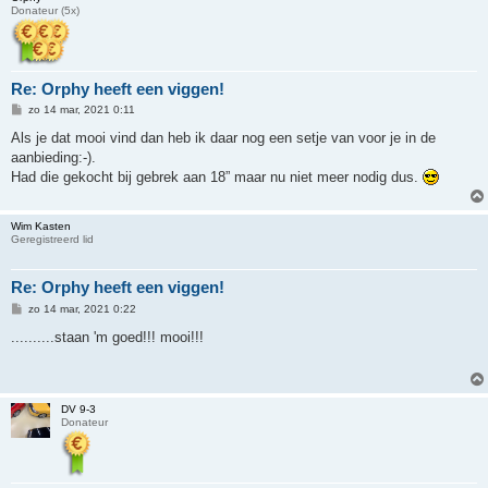
Donateur (5x)
Re: Orphy heeft een viggen!
B
zo 14 mar, 2021 0:11
e
r
Als je dat mooi vind dan heb ik daar nog een setje van voor je in de
i
aanbieding:-).
c
h
Had die gekocht bij gebrek aan 18” maar nu niet meer nodig dus.
t
Wim Kasten
Geregistreerd lid
Re: Orphy heeft een viggen!
B
zo 14 mar, 2021 0:22
e
r
..........staan 'm goed!!! mooi!!!
i
c
h
t
DV 9-3
Donateur