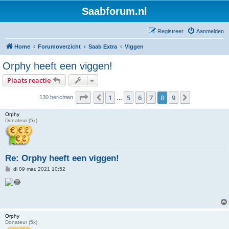
Saabforum.nl
Registreer
Aanmelden
Home
Forumoverzicht
Saab Extra
Viggen
Orphy heeft een viggen!
Plaats reactie
Pagina
8
van
9
1
5
6
7
8
9
Vorige
Volgende
130 berichten
…
Orphy
Donateur (5x)
Re: Orphy heeft een viggen!
B
di 09 mar, 2021 10:52
e
r
i
c
h
t
Orphy
Donateur (5x)