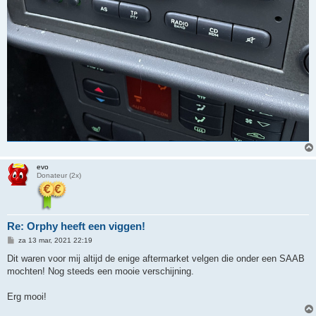
evo
Donateur (2x)
Re: Orphy heeft een viggen!
B
za 13 mar, 2021 22:19
e
r
Dit waren voor mij altijd de enige aftermarket velgen die onder een SAAB
i
mochten! Nog steeds een mooie verschijning.
c
h
t
Erg mooi!