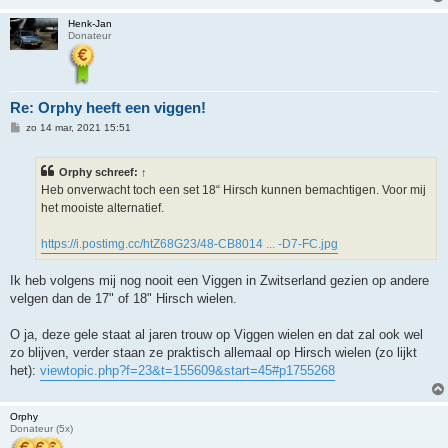
t
Henk-Jan
Donateur
Re: Orphy heeft een viggen!
B
zo 14 mar, 2021 15:51
e
r
i
Orphy schreef:
↑
c
h
Heb onverwacht toch een set 18“ Hirsch kunnen bemachtigen. Voor mij
t
het mooiste alternatief.
https://i.postimg.cc/htZ68G23/48-CB8014 ... -D7-FC.jpg
Ik heb volgens mij nog nooit een Viggen in Zwitserland gezien op andere
velgen dan de 17" of 18" Hirsch wielen.
O ja, deze gele staat al jaren trouw op Viggen wielen en dat zal ook wel
zo blijven, verder staan ze praktisch allemaal op Hirsch wielen (zo lijkt
het):
viewtopic.php?f=23&t=155609&start=45#p1755268
Orphy
Donateur (5x)