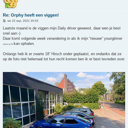
Re: Orphy heeft een viggen!
B
wo 22 sep, 2021 20:03
e
r
Laatste maand is de viggen mijn Daily driver geweest, daar wen je best
i
snel aan:-)
c
h
Daar komt volgende week verandering in als ik mijn “nieuwe” youngtimer
t
kan ophalen.
volvo xc70
Onlangs heb ik er zwarte 18” Hirsch onder geplaatst, en ondanks dat ze
op de foto niet helemaal tot hun recht komen ben ik er best tevreden over.