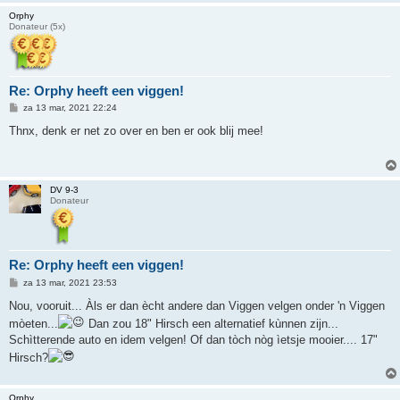
Orphy
Donateur (5x)
Re: Orphy heeft een viggen!
B
za 13 mar, 2021 22:24
e
r
Thnx, denk er net zo over en ben er ook blij mee!
i
c
h
t
DV 9-3
Donateur
Re: Orphy heeft een viggen!
B
za 13 mar, 2021 23:53
e
r
Nou, vooruit... Àls er dan ècht andere dan Viggen velgen onder 'n Viggen
i
mòeten...
Dan zou 18" Hirsch een alternatief kùnnen zijn...
c
h
Schìtterende auto en idem velgen! Of dan tòch nòg ìetsje mooier.... 17"
t
Hirsch?
Orphy