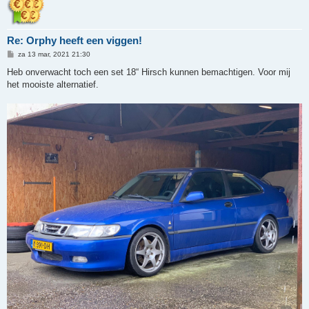
Re: Orphy heeft een viggen!
B
za 13 mar, 2021 21:30
e
r
Heb onverwacht toch een set 18“ Hirsch kunnen bemachtigen. Voor mij
i
het mooiste alternatief.
c
h
t