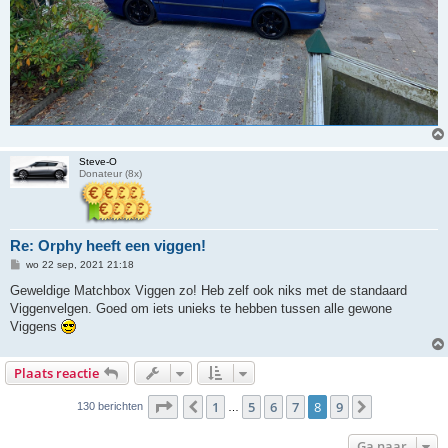
Steve-O
Donateur (8x)
Re: Orphy heeft een viggen!
B
wo 22 sep, 2021 21:18
e
r
Geweldige Matchbox Viggen zo! Heb zelf ook niks met de standaard
i
Viggenvelgen. Goed om iets unieks te hebben tussen alle gewone
c
h
Viggens
t
Plaats reactie
Pagina
8
van
9
1
5
6
7
8
9
Vorige
Volgende
130 berichten
…
Ga naar