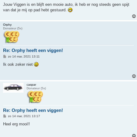
r
Jouw Viggen is en blijft een mooie auto, ik heb er nog steeds geen spijt
i
van dat je mij op pad hebt gestuurd.
c
h
t
Orphy
Donateur (5x)
Re: Orphy heeft een viggen!
B
zo 14 mar, 2021 13:11
e
r
Ik ook zeker niet
i
c
h
t
caspar
Donateur (5x)
Re: Orphy heeft een viggen!
B
zo 14 mar, 2021 13:17
e
r
Heel erg mooi!!
i
c
h