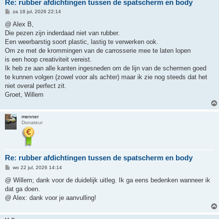
Re: rubber afdichtingen tussen de spatscherm en body
B
za 18 jul, 2026 22:14
e
r
@ Alex B,
i
Die pezen zijn inderdaad niet van rubber.
c
h
Een weerbarstig soort plastic, lastig te verwerken ook.
t
Om ze met de krommingen van de carrosserie mee te laten lopen
is een hoop creativiteit vereist.
Ik heb ze aan alle kanten ingesneden om de lijn van de schermen goed
te kunnen volgen (zowel voor als achter) maar ik zie nog steeds dat het
niet overal perfect zit.
Groet, Willem
menner
Donateur
Re: rubber afdichtingen tussen de spatscherm en body
B
wo 22 jul, 2026 14:14
e
r
@ Willem; dank voor de duidelijk uitleg. Ik ga eens bedenken wanneer ik
i
dat ga doen.
c
h
@ Alex: dank voor je aanvulling!
t