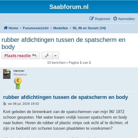
Saabforum.nl
Registreer
Aanmelden
Home
Forumoverzicht
Modellen
95, 96 en Sonett (V4)
rubber afdichtingen tussen de spatscherm en
body
Plaats reactie
15 berichten • Pagina
1
van
1
menner
Donateur
rubber afdichtingen tussen de spatscherm en body
B
wo 08 jul, 2026 19:02
e
r
Kort geleden de binnenkant van de spatschermen van mijn 96/ 1972
i
schoon gespoten. Het water kwam vrolijk tussen spatscherm en body
c
h
naar buiten. Horen de rubber of plastic strips ook echt af te dichten, of
t
zijn ze bedoeld om schuren tussen plaatdelen te voorkomen?