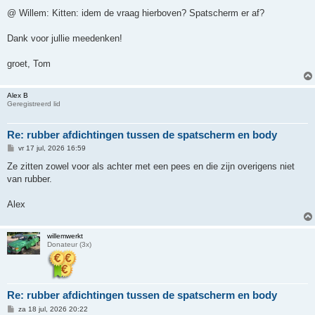
@ Willem: Kitten: idem de vraag hierboven? Spatscherm er af?
Dank voor jullie meedenken!
groet, Tom
Alex B
Geregistreerd lid
Re: rubber afdichtingen tussen de spatscherm en body
B
vr 17 jul, 2026 16:59
e
r
Ze zitten zowel voor als achter met een pees en die zijn overigens niet
i
van rubber.
c
h
t
Alex
willemwerkt
Donateur (3x)
Re: rubber afdichtingen tussen de spatscherm en body
B
za 18 jul, 2026 20:22