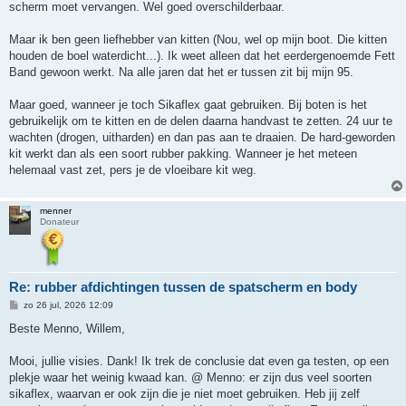
h
scherm moet vervangen. Wel goed overschilderbaar.
t
Maar ik ben geen liefhebber van kitten (Nou, wel op mijn boot. Die kitten
houden de boel waterdicht...). Ik weet alleen dat het eerdergenoemde Fett
Band gewoon werkt. Na alle jaren dat het er tussen zit bij mijn 95.
Maar goed, wanneer je toch Sikaflex gaat gebruiken. Bij boten is het
gebruikelijk om te kitten en de delen daarna handvast te zetten. 24 uur te
wachten (drogen, uitharden) en dan pas aan te draaien. De hard-geworden
kit werkt dan als een soort rubber pakking. Wanneer je het meteen
helemaal vast zet, pers je de vloeibare kit weg.
menner
Donateur
Re: rubber afdichtingen tussen de spatscherm en body
B
zo 26 jul, 2026 12:09
e
r
Beste Menno, Willem,
i
c
h
Mooi, jullie visies. Dank! Ik trek de conclusie dat even ga testen, op een
t
plekje waar het weinig kwaad kan. @ Menno: er zijn dus veel soorten
sikaflex, waarvan er ook zijn die je niet moet gebruiken. Heb jij zelf