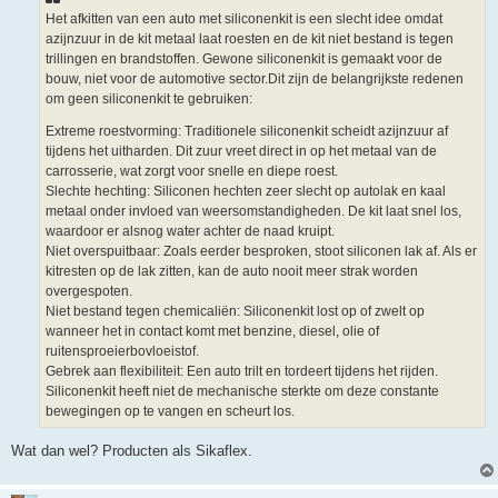
Het afkitten van een auto met siliconenkit is een slecht idee omdat
azijnzuur in de kit metaal laat roesten en de kit niet bestand is tegen
trillingen en brandstoffen. Gewone siliconenkit is gemaakt voor de
bouw, niet voor de automotive sector.Dit zijn de belangrijkste redenen
om geen siliconenkit te gebruiken:
Extreme roestvorming: Traditionele siliconenkit scheidt azijnzuur af
tijdens het uitharden. Dit zuur vreet direct in op het metaal van de
carrosserie, wat zorgt voor snelle en diepe roest.
Slechte hechting: Siliconen hechten zeer slecht op autolak en kaal
metaal onder invloed van weersomstandigheden. De kit laat snel los,
waardoor er alsnog water achter de naad kruipt.
Niet overspuitbaar: Zoals eerder besproken, stoot siliconen lak af. Als er
kitresten op de lak zitten, kan de auto nooit meer strak worden
overgespoten.
Niet bestand tegen chemicaliën: Siliconenkit lost op of zwelt op
wanneer het in contact komt met benzine, diesel, olie of
ruitensproeierbovloeistof.
Gebrek aan flexibiliteit: Een auto trilt en tordeert tijdens het rijden.
Siliconenkit heeft niet de mechanische sterkte om deze constante
bewegingen op te vangen en scheurt los.
Wat dan wel? Producten als Sikaflex.