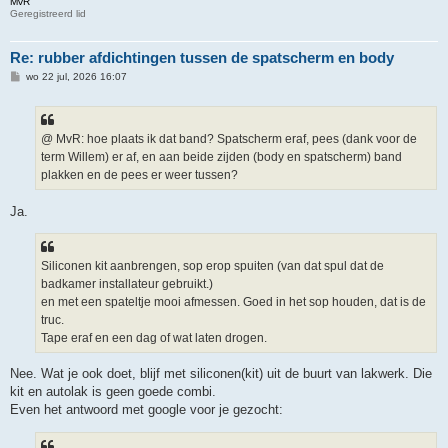
MvR
Geregistreerd lid
Re: rubber afdichtingen tussen de spatscherm en body
B
wo 22 jul, 2026 16:07
e
r
i
c
h
@ MvR: hoe plaats ik dat band? Spatscherm eraf, pees (dank voor de
t
term Willem) er af, en aan beide zijden (body en spatscherm) band
plakken en de pees er weer tussen?
Ja.
Siliconen kit aanbrengen, sop erop spuiten (van dat spul dat de
badkamer installateur gebruikt.)
en met een spateltje mooi afmessen. Goed in het sop houden, dat is de
truc.
Tape eraf en een dag of wat laten drogen.
Nee. Wat je ook doet, blijf met siliconen(kit) uit de buurt van lakwerk. Die
kit en autolak is geen goede combi.
Even het antwoord met google voor je gezocht: