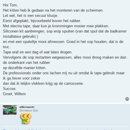
e
r
Hoi Tom,
i
Het kitten heb ik gedaan na het monteren van de schermen.
c
h
Let wel, het is een secuur klusje.
t
Eerst afgeplakt, bijvoorbeeld boven het rubber.
Met electra tape, daar kun je krommingen mooier mee plakken.
Siliconen kit aanbrengen, sop erop spuiten (van dat spul dat de badkamer
installateur gebruikt.)
en met een spateltje mooi afmessen. Goed in het sop houden, dat is de
truc.
Tape eraf en een dag of wat laten drogen.
Vervolgens de sop restanten wegwassen, alles mooi droog maken en dan
de onderkant van het rubber
op dezelfde manier kitten.
De professionals onder ons lachen mij nu uit omdat ik tape gebruik maar
ik ga liever voor zeker
dan dat ik lelijke vlekken krijg op de carrosserie.
Succes.
Groet, Willem
willemwerkt
Donateur (3x)