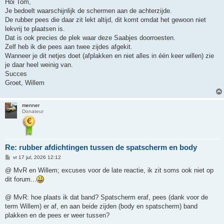
r
Hoi Tom,
i
Je bedoelt waarschijnlijk de schermen aan de achterzijde.
c
h
De rubber pees die daar zit lekt altijd, dit komt omdat het gewoon niet
t
lekvrij te plaatsen is.
Dat is ook precies de plek waar deze Saabjes doorroesten.
Zelf heb ik die pees aan twee zijdes afgekit.
Wanneer je dit netjes doet (afplakken en niet alles in één keer willen) zie
je daar heel weinig van.
Succes
Groet, Willem
menner
Donateur
Re: rubber afdichtingen tussen de spatscherm en body
B
vr 17 jul, 2026 12:12
e
r
@ MvR en Willem; excuses voor de late reactie, ik zit soms ook niet op
i
dit forum...
c
h
t
@ MvR: hoe plaats ik dat band? Spatscherm eraf, pees (dank voor de
term Willem) er af, en aan beide zijden (body en spatscherm) band
plakken en de pees er weer tussen?