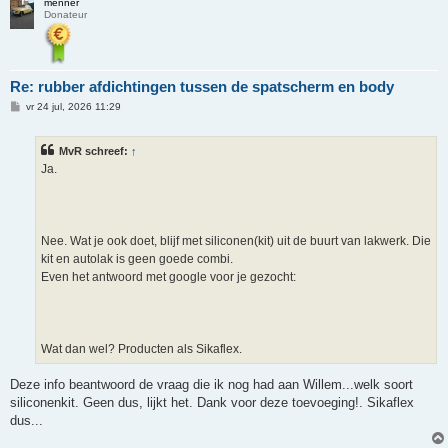
menner
Donateur
Re: rubber afdichtingen tussen de spatscherm en body
B
vr 24 jul, 2026 11:29
e
r
i
MvR schreef:
↑
c
h
Ja.
t
Nee. Wat je ook doet, blijf met siliconen(kit) uit de buurt van lakwerk. Die
kit en autolak is geen goede combi.
Even het antwoord met google voor je gezocht:
Wat dan wel? Producten als Sikaflex.
Deze info beantwoord de vraag die ik nog had aan Willem...welk soort
siliconenkit. Geen dus, lijkt het. Dank voor deze toevoeging!. Sikaflex
dus...