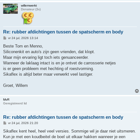
willemwerkt
Donateur (3x)
Re: rubber afdichtingen tussen de spatscherm en body
B
vr 24 jul, 2026 13:14
e
r
Beste Tom en Menno,
i
Siliconenkit en auto's zijn geen vrienden, dat klopt.
c
h
Maar mijn ervaring ligt toch iets genuanceerder.
t
Wanneer de laklaag intact is en je ontvet de carrosserie netjes
is er geen probleem met hechting of roestvorming.
Sikaflex is altijd beter maar verwerkt veel lastiger.
Groet, Willem
MvR
Geregistreerd lid
Re: rubber afdichtingen tussen de spatscherm en body
B
vr 24 jul, 2026 21:20
e
r
Sikaflex kent heel, heel veel versies. Sommige wil je daar niet uitsmeren.
i
Kun je met een koudbeitel de boel uit elkaar hakken wanneer je een
c