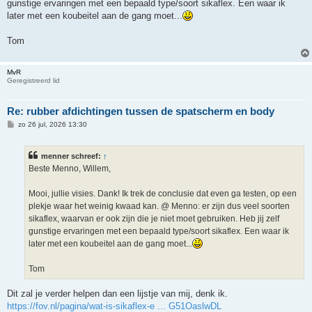
gunstige ervaringen met een bepaald type/soort sikaflex. Een waar ik
later met een koubeitel aan de gang moet...
Tom
MvR
Geregistreerd lid
Re: rubber afdichtingen tussen de spatscherm en body
B
zo 26 jul, 2026 13:30
e
r
i
menner schreef:
↑
c
h
Beste Menno, Willem,
t
Mooi, jullie visies. Dank! Ik trek de conclusie dat even ga testen, op een
plekje waar het weinig kwaad kan. @ Menno: er zijn dus veel soorten
sikaflex, waarvan er ook zijn die je niet moet gebruiken. Heb jij zelf
gunstige ervaringen met een bepaald type/soort sikaflex. Een waar ik
later met een koubeitel aan de gang moet...
Tom
Dit zal je verder helpen dan een lijstje van mij, denk ik.
https://fov.nl/pagina/wat-is-sikaflex-e ... G51OaslwDL