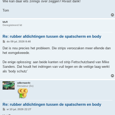
Wie kan daar iets zinnigs over zeggen? Alvast dank!
Tom
MvR
Geregistreerd lid
Re: rubber afdichtingen tussen de spatscherm en body
B
do 09 jul, 2026 8:46
e
r
Dat is nou precies het probleem. Die strips veroozaken meer ellende dan
i
het eomgekeeede.
c
h
t
De enige oplossing: aan beide kanten vd strip Fettschutzband van Mike
Sanders. Dat houdt het indringen van vuil tegen en de vettige laag werkt
als ‘body schutz’
willemwerkt
Donateur (3x)
Re: rubber afdichtingen tussen de spatscherm en body
B
vr 10 jul, 2026 22:27
e