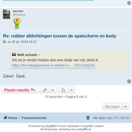
menner
Donateur
Re: rubber afdichtingen tussen de spatscherm en body
B
zo 26 jul, 2026 14:21
e
r
i
MvR schreef:
↑
c
h
Dit zal je verder helpen dan een lijstje van mij, denk ik.
t
https://fov.nl/pagina/wat-is-sikaflex-e ... G51OaslwDL
Zeker!. Dank.
Plaats reactie
15 berichten • Pagina
1
van
1
Ga naar
Home
Forumoverzicht
Alle tijden zijn
UTC+02:00
Powered by
phpBB
® Forum Software © phpBB Limited
Nederlandse vertaling door
phpBB.nl
.