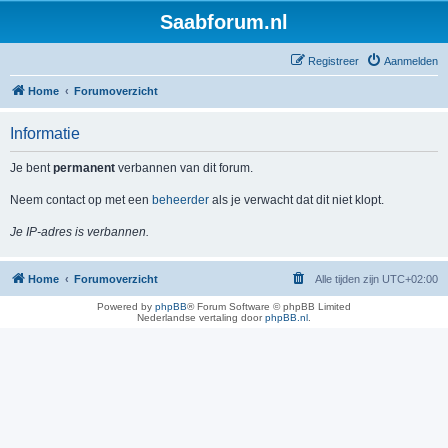
Saabforum.nl
Registreer
Aanmelden
Home
Forumoverzicht
Informatie
Je bent
permanent
verbannen van dit forum.
Neem contact op met een
beheerder
als je verwacht dat dit niet klopt.
Je IP-adres is verbannen.
Home
Forumoverzicht
Alle tijden zijn
UTC+02:00
Powered by
phpBB
® Forum Software © phpBB Limited
Nederlandse vertaling door
phpBB.nl
.