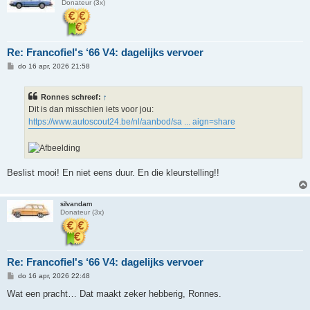
Donateur (3x)
Re: Francofiel's ‘66 V4: dagelijks vervoer
B
do 16 apr, 2026 21:58
e
r
i
Ronnes schreef:
↑
c
h
Dit is dan misschien iets voor jou:
t
https://www.autoscout24.be/nl/aanbod/sa ... aign=share
Beslist mooi! En niet eens duur. En die kleurstelling!!
silvandam
Donateur (3x)
Re: Francofiel's ‘66 V4: dagelijks vervoer
B
do 16 apr, 2026 22:48
e
r
Wat een pracht… Dat maakt zeker hebberig, Ronnes.
i
c