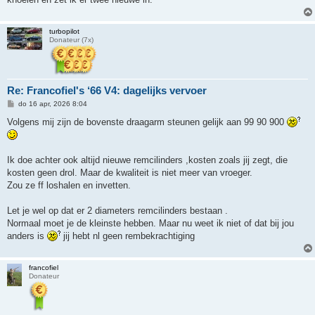
turbopilot
Donateur (7x)
Re: Francofiel's ‘66 V4: dagelijks vervoer
B
do 16 apr, 2026 8:04
e
r
Volgens mij zijn de bovenste draagarm steunen gelijk aan 99 90 900
i
c
h
t
Ik doe achter ook altijd nieuwe remcilinders ,kosten zoals jij zegt, die
kosten geen drol. Maar de kwaliteit is niet meer van vroeger.
Zou ze ff loshalen en invetten.
Let je wel op dat er 2 diameters remcilinders bestaan .
Normaal moet je de kleinste hebben. Maar nu weet ik niet of dat bij jou
anders is
jij hebt nl geen rembekrachtiging
francofiel
Donateur