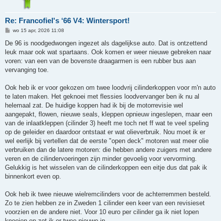
Re: Francofiel's ‘66 V4: Wintersport!
B
wo 15 apr, 2026 11:08
e
r
De 96 is noodgedwongen ingezet als dagelijkse auto. Dat is ontzettend
i
leuk maar ook wat spartaans. Ook komen er weer nieuwe gebreken naar
c
h
voren: van een van de bovenste draagarmen is een rubber bus aan
t
vervanging toe.
Ook heb ik er voor gekozen om twee loodvrij cilinderkoppen voor m'n auto
te laten maken. Het geknoei met flessies loodvervanger ben ik nu al
helemaal zat. De huidige koppen had ik bij de motorrevisie wel
aangepakt, flowen, nieuwe seals, kleppen opnieuw ingeslepen, maar een
van de inlaatkleppen (cilinder 3) heeft me toch net ff wat te veel speling
op de geleider en daardoor ontstaat er wat olieverbruik. Nou moet ik er
wel eerlijk bij vertellen dat de eerste "open deck" motoren wat meer olie
verbruiken dan de latere motoren: die hebben andere zuigers met andere
veren en de cilindervoeringen zijn minder gevoelig voor vervorming.
Gelukkig is het wisselen van de cilinderkoppen een eitje dus dat pak ik
binnenkort even op.
Ook heb ik twee nieuwe wielremcilinders voor de achterremmen besteld.
Zo te zien hebben ze in Zweden 1 cilinder een keer van een revisieset
voorzien en de andere niet. Voor 10 euro per cilinder ga ik niet lopen
knoeien en zet ik er twee nieuwe in.