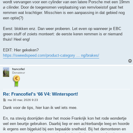
wordt vervangen voor een cylinder van een latere Porsche met een 19mm
⌀ cilinder. Door de toegenomen verplaatsing van remvloeistof gaat het
remmen wat krachtiger. Misschien is een aanpassing in dat gebied nog
een optie(?)
Eerst: blokken enz. Dan weer proberen. Let even op wanneer je EBC
green stuff of zoiets monteert: de eerste keren remmen is er niemand
thuis! Heel eng!
EDIT: Hier gekeken?
https://sweedspeed.com/product-category ... ng/brakes/
francofiel
Donateur
Re: Francofiel's ‘66 V4: Wintersport!
B
ma 30 mar, 2026 9:23
e
r
Dank voor de tips, hier kan ik wel iets mee.
i
c
h
En, na stevig doorrijden door het mooie Frankrijk kon het rode wondertje
t
wel een beurtje gebruiken. Daarbij liep er een achterbandje leeg en hoorde
ik ergens een bijgeluid bij een bepaalde snelheid. Bij het demonteren en