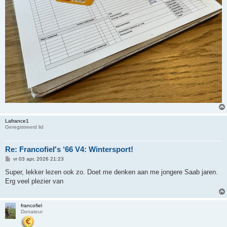
Lafrance1
Geregistreerd lid
Re: Francofiel's ‘66 V4: Wintersport!
B
vr 03 apr, 2026 21:23
e
r
Super, lekker lezen ook zo. Doet me denken aan me jongere Saab jaren.
i
Erg veel plezier van
c
h
t
francofiel
Donateur