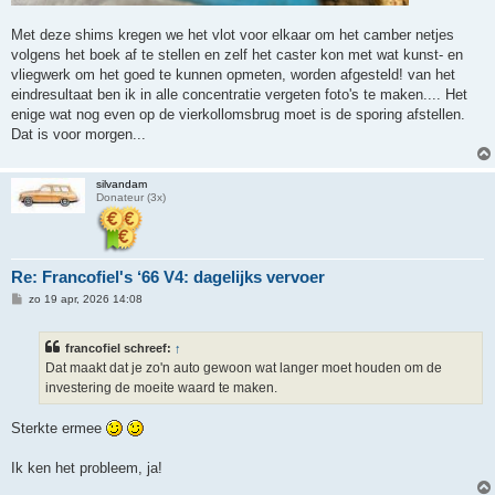
Met deze shims kregen we het vlot voor elkaar om het camber netjes
volgens het boek af te stellen en zelf het caster kon met wat kunst- en
vliegwerk om het goed te kunnen opmeten, worden afgesteld! van het
eindresultaat ben ik in alle concentratie vergeten foto's te maken.... Het
enige wat nog even op de vierkollomsbrug moet is de sporing afstellen.
Dat is voor morgen...
silvandam
Donateur (3x)
Re: Francofiel's ‘66 V4: dagelijks vervoer
B
zo 19 apr, 2026 14:08
e
r
i
francofiel schreef:
↑
c
h
Dat maakt dat je zo'n auto gewoon wat langer moet houden om de
t
investering de moeite waard te maken.
Sterkte ermee
Ik ken het probleem, ja!