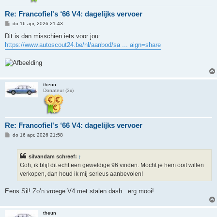
Re: Francofiel's ‘66 V4: dagelijks vervoer
B
do 16 apr, 2026 21:43
e
r
Dit is dan misschien iets voor jou:
i
https://www.autoscout24.be/nl/aanbod/sa ... aign=share
c
h
t
theun
Donateur (3x)
Re: Francofiel's ‘66 V4: dagelijks vervoer
B
do 16 apr, 2026 21:58
e
r
i
silvandam schreef:
↑
c
h
Goh, ik blijf dit echt een geweldige 96 vinden. Mocht je hem ooit willen
t
verkopen, dan houd ik mij serieus aanbevolen!
Eens Sil! Zo’n vroege V4 met stalen dash.. erg mooi!
theun