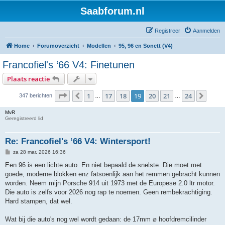
Saabforum.nl
Registreer
Aanmelden
Home
Forumoverzicht
Modellen
95, 96 en Sonett (V4)
Francofiel's ‘66 V4: Finetunen
Plaats reactie
Pagina
19
van
24
1
17
18
19
20
21
24
Vorige
Volg
347 berichten
…
…
MvR
Geregistreerd lid
Re: Francofiel's ‘66 V4: Wintersport!
B
za 28 mar, 2026 16:36
e
r
Een 96 is een lichte auto. En niet bepaald de snelste. Die moet met
i
goede, moderne blokken enz fatsoenlijk aan het remmen gebracht kunnen
c
h
worden. Neem mijn Porsche 914 uit 1973 met de Europese 2.0 ltr motor.
t
Die auto is zelfs voor 2026 nog rap te noemen. Geen rembekrachtiging.
Hard stampen, dat wel.
Wat bij die auto's nog wel wordt gedaan: de 17mm ⌀ hoofdremcilinder