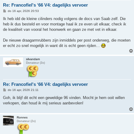
Re: Francofiel's ‘66 V4: dagelijks vervoer
B
do 16 apr, 2026 20:53
e
r
Ik heb idd de kleine cilinders nodig volgens de docs van Saab zelf. Die
i
heb ik dus besteld en voor montage haal ik ze even uit elkaar, check ik
c
h
de kwaliteit van vooral het hoonwerk en gaan ze met vet in elkaar.
t
De nieuwe draagarmrubbers zijn inmiddels per post onderweg, die moeten
er echt zo snel mogelijk in want dit is echt geen rijden…
silvandam
Donateur (3x)
Re: Francofiel's ‘66 V4: dagelijks vervoer
B
do 16 apr, 2026 21:11
e
r
Goh, ik blijf dit echt een geweldige 96 vinden. Mocht je hem ooit willen
i
verkopen, dan houd ik mij serieus aanbevolen!
c
h
t
Ronnes
Donateur (2x)