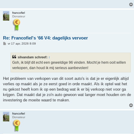
h
t
francofiel
Donateur
Re: Francofiel's ‘66 V4: dagelijks vervoer
B
vr 17 apr, 2026 8:09
e
r
i
silvandam schreef:
↑
c
h
Goh, ik blijf dit echt een geweldige 96 vinden. Mocht je hem ooit willen
t
verkopen, dan houd ik mij serieus aanbevolen!
Het probleem van verkopen van dit soort auto's is dat je er eigenlijk altijd
verlies op maakt als je ze eerst goed in orde maakt. Als ik optel wat het
nu gekost heeft kom ik op een bedrag wat ik er bij verkoop niet voor ga
krijgen. Dat maakt dat je zo'n auto gewoon wat langer moet houden om de
investering de moeite waard te maken.
francofiel
Donateur