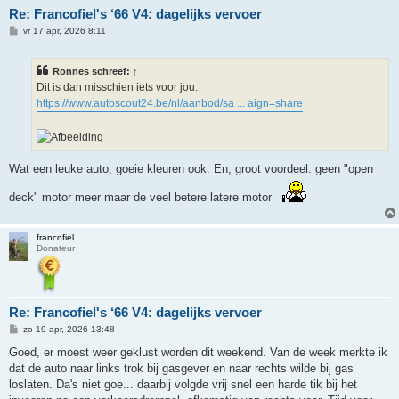
Re: Francofiel's ‘66 V4: dagelijks vervoer
B
vr 17 apr, 2026 8:11
e
r
i
Ronnes schreef:
↑
c
h
Dit is dan misschien iets voor jou:
t
https://www.autoscout24.be/nl/aanbod/sa ... aign=share
Wat een leuke auto, goeie kleuren ook. En, groot voordeel: geen "open
deck" motor meer maar de veel betere latere motor
francofiel
Donateur
Re: Francofiel's ‘66 V4: dagelijks vervoer
B
zo 19 apr, 2026 13:48
e
r
Goed, er moest weer geklust worden dit weekend. Van de week merkte ik
i
dat de auto naar links trok bij gasgever en naar rechts wilde bij gas
c
h
loslaten. Da's niet goe... daarbij volgde vrij snel een harde tik bij het
t