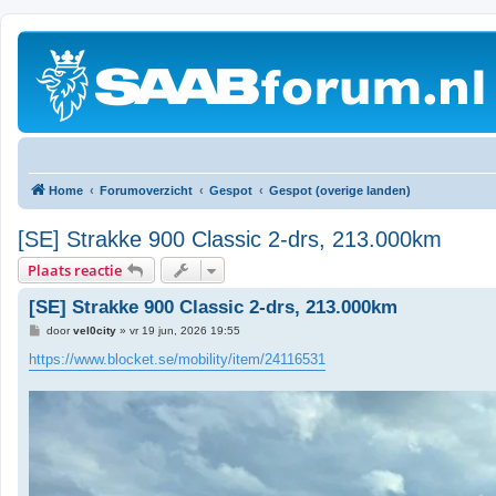
Home
Forumoverzicht
Gespot
Gespot (overige landen)
[SE] Strakke 900 Classic 2-drs, 213.000km
Plaats reactie
[SE] Strakke 900 Classic 2-drs, 213.000km
B
door
vel0city
»
vr 19 jun, 2026 19:55
e
r
https://www.blocket.se/mobility/item/24116531
i
c
h
t