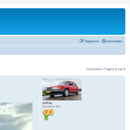
Registreer
Aanmelden
3 berichten • Pagina
1
van
1
vel0city
Donateur (2x)