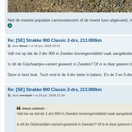
Niet de meeste populaire carrosserievorm of de meest luxe uitgevoer
Re: [SE] Strakke 900 Classic 2-drs, 213.000km
B
door
theun
»
vr 19 jun, 2026 20:01
e
r
Valt me op dat de 2-drs 900 in Zweden bovengemiddeld vaak aangeboden 
i
c
h
Is dit de Grijshaartjes-variant geweest in Zweden? Of is ie daar gewoo
t
Deze is best leuk. Toch vind ik de 4-drs beter in balans. En de 3 en 5-dr
Re: [SE] Strakke 900 Classic 2-drs, 213.000km
B
door
veenaalt
»
vr 19 jun, 2026 21:54
e
r
i
theun schreef:
↑
c
h
Valt me op dat de 2-drs 900 in Zweden bovengemiddeld vaak aangeboden
t
Is dit de Grijshaartjes-variant geweest in Zweden? Of is ie daar gew