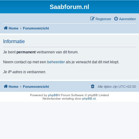
Saabforum.nl
Registreer
Aanmelden
Home
Forumoverzicht
Informatie
Je bent
permanent
verbannen van dit forum.
Neem contact op met een
beheerder
als je verwacht dat dit niet klopt.
Je IP-adres is verbannen.
Home
Forumoverzicht
Alle tijden zijn
UTC+02:00
Powered by
phpBB
® Forum Software © phpBB Limited
Nederlandse vertaling door
phpBB.nl
.