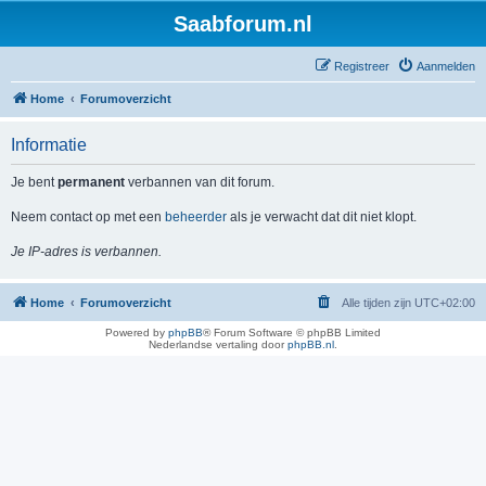
Saabforum.nl
Registreer
Aanmelden
Home
Forumoverzicht
Informatie
Je bent
permanent
verbannen van dit forum.
Neem contact op met een
beheerder
als je verwacht dat dit niet klopt.
Je IP-adres is verbannen.
Home
Forumoverzicht
Alle tijden zijn
UTC+02:00
Powered by
phpBB
® Forum Software © phpBB Limited
Nederlandse vertaling door
phpBB.nl
.