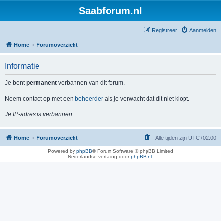
Saabforum.nl
Registreer
Aanmelden
Home
Forumoverzicht
Informatie
Je bent
permanent
verbannen van dit forum.
Neem contact op met een
beheerder
als je verwacht dat dit niet klopt.
Je IP-adres is verbannen.
Home
Forumoverzicht
Alle tijden zijn
UTC+02:00
Powered by
phpBB
® Forum Software © phpBB Limited
Nederlandse vertaling door
phpBB.nl
.