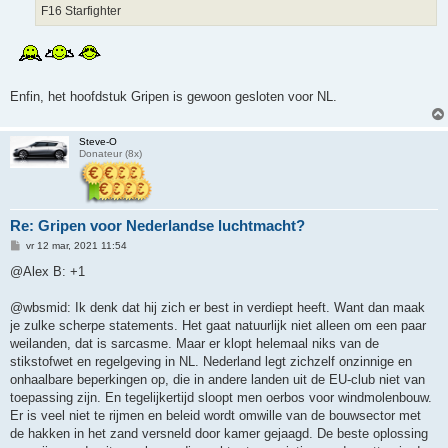
F16 Starfighter
Enfin, het hoofdstuk Gripen is gewoon gesloten voor NL.
Steve-O
Donateur (8x)
Re: Gripen voor Nederlandse luchtmacht?
B
vr 12 mar, 2021 11:54
e
r
@Alex B: +1
i
c
h
@wbsmid: Ik denk dat hij zich er best in verdiept heeft. Want dan maak
t
je zulke scherpe statements. Het gaat natuurlijk niet alleen om een paar
weilanden, dat is sarcasme. Maar er klopt helemaal niks van de
stikstofwet en regelgeving in NL. Nederland legt zichzelf onzinnige en
onhaalbare beperkingen op, die in andere landen uit de EU-club niet van
toepassing zijn. En tegelijkertijd sloopt men oerbos voor windmolenbouw.
Er is veel niet te rijmen en beleid wordt omwille van de bouwsector met
de hakken in het zand versneld door kamer gejaagd. De beste oplossing