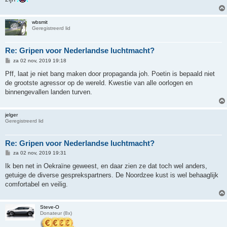
wbsmit
Geregistreerd lid
Re: Gripen voor Nederlandse luchtmacht?
B
za 02 nov, 2019 19:18
e
r
Pff, laat je niet bang maken door propaganda joh. Poetin is bepaald niet
i
de grootste agressor op de wereld. Kwestie van alle oorlogen en
c
h
binnengevallen landen turven.
t
jelger
Geregistreerd lid
Re: Gripen voor Nederlandse luchtmacht?
B
za 02 nov, 2019 19:31
e
r
Ik ben net in Oekraïne geweest, en daar zien ze dat toch wel anders,
i
getuige de diverse gesprekspartners. De Noordzee kust is wel behaaglijk
c
h
comfortabel en veilig.
t
Steve-O
Donateur (8x)