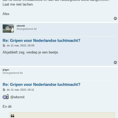
t
Laat me niet lachen.
Alex
wbsmit
Geregistreerd lid
Re: Gripen voor Nederlandse luchtmacht?
B
do 11 mar, 2021 18:00
e
r
Alsjeblieft zeg, verdiep je een beetje.
i
c
h
t
jelger
Geregistreerd lid
Re: Gripen voor Nederlandse luchtmacht?
B
do 11 mar, 2021 19:11
e
r
@wbsmit
i
c
h
En dit
t