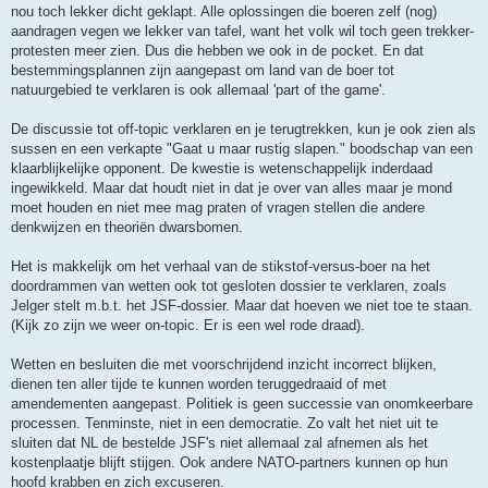
nou toch lekker dicht geklapt. Alle oplossingen die boeren zelf (nog)
aandragen vegen we lekker van tafel, want het volk wil toch geen trekker-
protesten meer zien. Dus die hebben we ook in de pocket. En dat
bestemmingsplannen zijn aangepast om land van de boer tot
natuurgebied te verklaren is ook allemaal 'part of the game'.
De discussie tot off-topic verklaren en je terugtrekken, kun je ook zien als
sussen en een verkapte "Gaat u maar rustig slapen." boodschap van een
klaarblijkelijke opponent. De kwestie is wetenschappelijk inderdaad
ingewikkeld. Maar dat houdt niet in dat je over van alles maar je mond
moet houden en niet mee mag praten of vragen stellen die andere
denkwijzen en theoriën dwarsbomen.
Het is makkelijk om het verhaal van de stikstof-versus-boer na het
doordrammen van wetten ook tot gesloten dossier te verklaren, zoals
Jelger stelt m.b.t. het JSF-dossier. Maar dat hoeven we niet toe te staan.
(Kijk zo zijn we weer on-topic. Er is een wel rode draad).
Wetten en besluiten die met voorschrijdend inzicht incorrect blijken,
dienen ten aller tijde te kunnen worden teruggedraaid of met
amendementen aangepast. Politiek is geen successie van onomkeerbare
processen. Tenminste, niet in een democratie. Zo valt het niet uit te
sluiten dat NL de bestelde JSF's niet allemaal zal afnemen als het
kostenplaatje blijft stijgen. Ook andere NATO-partners kunnen op hun
hoofd krabben en zich excuseren.