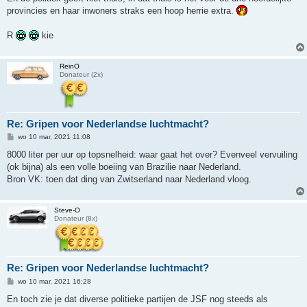
provincies en haar inwoners straks een hoop herrie extra.
R
kie
ReinO
Donateur (2x)
Re: Gripen voor Nederlandse luchtmacht?
B
wo 10 mar, 2021 11:08
e
r
8000 liter per uur op topsnelheid: waar gaat het over? Evenveel vervuiling
i
(ok bijna) als een volle boeiing van Brazilie naar Nederland.
c
h
Bron VK: toen dat ding van Zwitserland naar Nederland vloog.
t
Steve-O
Donateur (8x)
Re: Gripen voor Nederlandse luchtmacht?
B
wo 10 mar, 2021 16:28
e
r
En toch zie je dat diverse politieke partijen de JSF nog steeds als
i