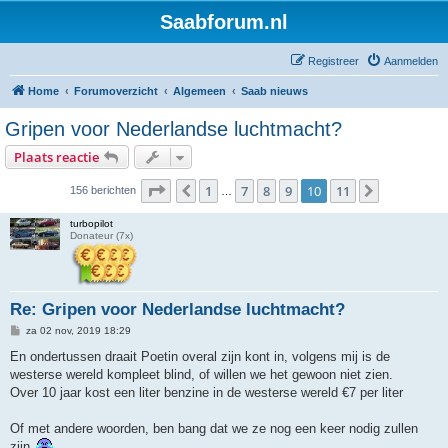
Saabforum.nl
Registreer
Aanmelden
Home
Forumoverzicht
Algemeen
Saab nieuws
Gripen voor Nederlandse luchtmacht?
Plaats reactie
Pagina
10
van
11
1
7
8
9
10
11
Vorige
Volgende
156 berichten
…
turbopilot
Donateur (7x)
Re: Gripen voor Nederlandse luchtmacht?
B
za 02 nov, 2019 18:29
e
r
En ondertussen draait Poetin overal zijn kont in, volgens mij is de
i
westerse wereld kompleet blind, of willen we het gewoon niet zien.
c
h
Over 10 jaar kost een liter benzine in de westerse wereld €7 per liter
t
Of met andere woorden, ben bang dat we ze nog een keer nodig zullen
zijn