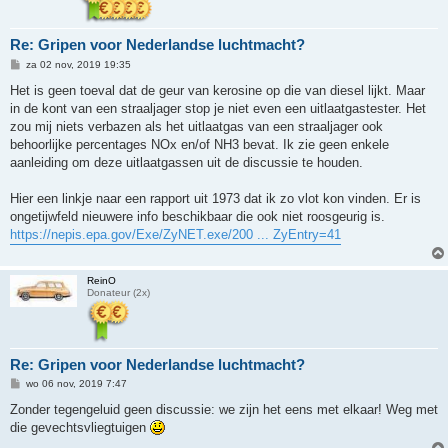
Re: Gripen voor Nederlandse luchtmacht?
B
za 02 nov, 2019 19:35
e
r
Het is geen toeval dat de geur van kerosine op die van diesel lijkt. Maar
i
in de kont van een straaljager stop je niet even een uitlaatgastester. Het
c
h
zou mij niets verbazen als het uitlaatgas van een straaljager ook
t
behoorlijke percentages NOx en/of NH3 bevat. Ik zie geen enkele
aanleiding om deze uitlaatgassen uit de discussie te houden.
Hier een linkje naar een rapport uit 1973 dat ik zo vlot kon vinden. Er is
ongetijwfeld nieuwere info beschikbaar die ook niet roosgeurig is.
https://nepis.epa.gov/Exe/ZyNET.exe/200 ... ZyEntry=41
ReinO
Donateur (2x)
Re: Gripen voor Nederlandse luchtmacht?
B
wo 06 nov, 2019 7:47
e
r
Zonder tegengeluid geen discussie: we zijn het eens met elkaar! Weg met
i
die gevechtsvliegtuigen
c
h