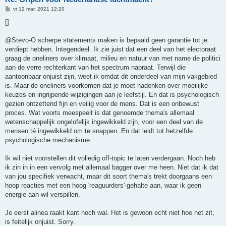
B
vr 12 mar, 2021 12:20
e
r
[]
i
c
h
@Stevo-O scherpe statements maken is bepaald geen garantie tot je
t
verdiept hebben. Integendeel. Ik zie juist dat een deel van het electoraat
graag de oneliners over klimaat, milieu en natuur van met name de politici
aan de verre rechterkant van het spectrum napraat. Terwijl die
aantoonbaar onjuist zijn, weet ik omdat dit onderdeel van mijn vakgebied
is. Maar de oneliners voorkomen dat je moet nadenken over moeilijke
keuzes en ingrijpende wijzigingen aan je leefstijl. En dat is psychologisch
gezien ontzettend fijn en veilig voor de mens. Dat is een onbewust
proces. Wat voorts meespeelt is dat genoemde thema's allemaal
wetenschappelijk ongelofelijk ingewikkeld zijn, voor een deel van de
mensen té ingewikkeld om te snappen. En dat leidt tot hetzelfde
psychologische mechanisme.
Ik wil niet voorstellen dit volledig off-topic te laten verdergaan. Noch heb
ik zin in in een vervolg met allemaal bagger over me heen. Niet dat ik dat
van jou specifiek verwacht, maar dit soort thema's trekt doorgaans een
hoop reacties met een hoog 'reaguurders'-gehalte aan, waar ik geen
energie aan wil verspillen.
Je eerst alinea raakt kant noch wal. Het is gewoon echt niet hoe het zit,
is feitelijk onjuist. Sorry.