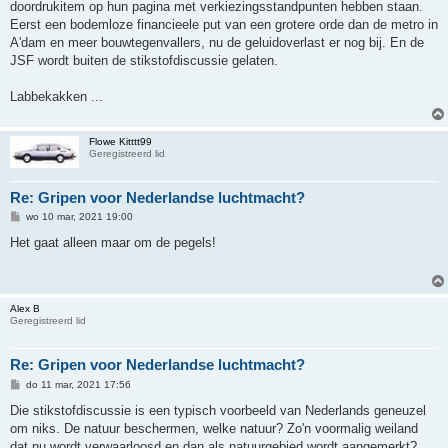
doordrukitem op hun pagina met verkiezingsstandpunten hebben staan.
c
h
Eerst een bodemloze financieele put van een grotere orde dan de metro in
t
A'dam en meer bouwtegenvallers, nu de geluidoverlast er nog bij. En de
JSF wordt buiten de stikstofdiscussie gelaten.
Labbekakken ...
Flowe Kitttt99
Geregistreerd lid
Re: Gripen voor Nederlandse luchtmacht?
B
wo 10 mar, 2021 19:00
e
r
Het gaat alleen maar om de pegels!
i
c
h
t
Alex B
Geregistreerd lid
Re: Gripen voor Nederlandse luchtmacht?
B
do 11 mar, 2021 17:56
e
r
Die stikstofdiscussie is een typisch voorbeeld van Nederlands geneuzel
i
om niks. De natuur beschermen, welke natuur? Zo'n voormalig weiland
c
h
dat nu wordt verwaarloosd en dan als natuurgebied wordt aangemerkt?