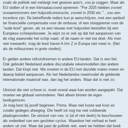
zoals de politiek wel verlangt met gewone auto's, zou je zeggen. Maar als
EU stellen of in een klimaataccoord opnemen: "Per 2025 hebben zoveel
oceaanstromers een hulpzeilconstructie, zoveel in 2030 etc." , zou een
incentive zijn. De betreffende reders kun je aanschrijven, met een aanbod
ter financieële compensatie voor de ombouw, of een slooppremie voor de
"oude boot" geven, als ze een nieuwe met hulpzeilen bestellen bij een
Europese scheepsbouwer. Je wijst ze er ook op dat het aanpassen van
de vlag waaronder het schip vaart, of de naam er niet toe doet. Als men
niet meewerkt, mag de boot haven A t/m Z in Europa niet meer in. (Net
als de milieuzones in grote steden).
Er gelden andere stikstofnormen in andere EU-landen. Dat is een feit.
Ook gebruikt Nederland andere discutabele rekenmodellen dan andere
landen. Dat klopt niet. We moeten in de EU met dezelde maten meten en
daarop beleid aanpassen. Als het Nederlandse meetmodel de geldende
internationale maatstaf was, dan lag het anders. Maar dat is niet zo.
Uitstoot die niet schoon is, moet overal waar kan worden aangepakt. Dat
moeten we globaal verminderen. Niet alleen binnen de eigen
landsgrenzen.
Je mag best bij jezelf beginnen. Prima. Maar niet koste wat kost en
zonder gedegen afweging. DIe heeft tot nog toe niet voldoende
plaatsgevonden. De uitstoot van vee, is (al of niet deels) te beschouwen
als onderdeel van een gesloten cyclus. Waardoor het verhaal er heel
anders uit ziet. Maar dat past de politiek niet, want we hebben dat boek