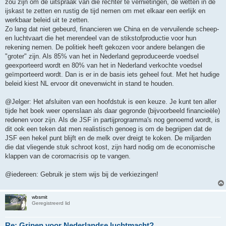
zou zijn om de uitspraak van die rechter te vernietingen, de wetten in de
ijskast te zetten en rustig de tijd nemen om met elkaar een eerlijk en
werkbaar beleid uit te zetten.
Zo lang dat niet gebeurd, financieren we China en de vervuilende scheep-
en luchtvaart die het merendeel van de stikstofproductie voor hun
rekening nemen. De politiek heeft gekozen voor andere belangen die
"groter" zijn. Als 85% van het in Nederland geproduceerde voedsel
geexporteerd wordt en 80% van het in Nederland verkochte voedsel
geïmporteerd wordt. Dan is er in de basis iets geheel fout. Met het hudige
beleid kiest NL ervoor dit onevenwicht in stand te houden.
@Jelger: Het afsluiten van een hoofdstuk is een keuze. Je kunt ten aller
tijde het boek weer openslaan als daar gegronde (bijvoorbeeld financieële)
redenen voor zijn. Als de JSF in partijprogramma's nog genoemd wordt, is
dit ook een teken dat men realistisch genoeg is om de begrijpen dat de
JSF een hekel punt blijft en de melk over dreigt te koken. De miljarden
die dat vliegende stuk schroot kost, zijn hard nodig om de economische
klappen van de corornacrisis op te vangen.
@iedereen: Gebruik je stem wijs bij de verkiezingen!
wbsmit
Geregistreerd lid
Re: Gripen voor Nederlandse luchtmacht?