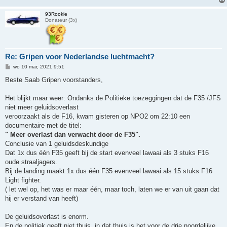
t
93Rookie
Donateur (3x)
Re: Gripen voor Nederlandse luchtmacht?
B
wo 10 mar, 2021 9:51
e
r
Beste Saab Gripen voorstanders,
i
c
h
Het blijkt maar weer: Ondanks de Politieke toezeggingen dat de F35 /JFS
t
niet meer geluidsoverlast
veroorzaakt als de F16, kwam gisteren op NPO2 om 22:10 een
documentaire met de titel:
" Meer overlast dan verwacht door de F35".
Conclusie van 1 geluidsdeskundige
Dat 1x dus één F35 geeft bij de start evenveel lawaai als 3 stuks F16
oude straaljagers.
Bij de landing maakt 1x dus één F35 evenveel lawaai als 15 stuks F16
Light fighter.
( let wel op, het was er maar één, maar toch, laten we er van uit gaan dat
hij er verstand van heeft)
De geluidsoverlast is enorm.
En de politiek geeft niet thuis, in dat thuis is het voor de drie noordelijke