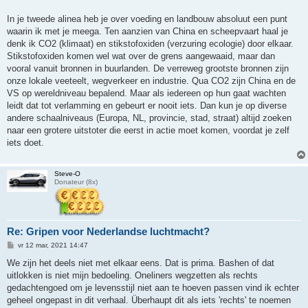
In je tweede alinea heb je over voeding en landbouw absoluut een punt
waarin ik met je meega. Ten aanzien van China en scheepvaart haal je
denk ik CO2 (klimaat) en stikstofoxiden (verzuring ecologie) door elkaar.
Stikstofoxiden komen wel wat over de grens aangewaaid, maar dan
vooral vanuit bronnen in buurlanden. De verreweg grootste bronnen zijn
onze lokale veeteelt, wegverkeer en industrie. Qua CO2 zijn China en de
VS op wereldniveau bepalend. Maar als iedereen op hun gaat wachten
leidt dat tot verlamming en gebeurt er nooit iets. Dan kun je op diverse
andere schaalniveaus (Europa, NL, provincie, stad, straat) altijd zoeken
naar een grotere uitstoter die eerst in actie moet komen, voordat je zelf
iets doet.
Steve-O
Donateur (8x)
Re: Gripen voor Nederlandse luchtmacht?
B
vr 12 mar, 2021 14:47
e
r
We zijn het deels niet met elkaar eens. Dat is prima. Bashen of dat
i
uitlokken is niet mijn bedoeling. Oneliners wegzetten als rechts
c
h
gedachtengoed om je levensstijl niet aan te hoeven passen vind ik echter
t
geheel ongepast in dit verhaal. Überhaupt dit als iets 'rechts' te noemen