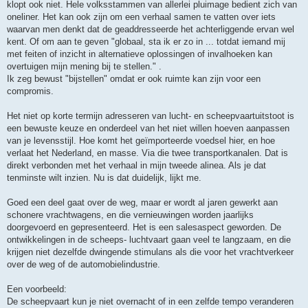
klopt ook niet. Hele volksstammen van allerlei pluimage bedient zich van
oneliner. Het kan ook zijn om een verhaal samen te vatten over iets
waarvan men denkt dat de geaddresseerde het achterliggende ervan wel
kent. Of om aan te geven "globaal, sta ik er zo in ... totdat iemand mij
met feiten of inzicht in alternatieve oplossingen of invalhoeken kan
overtuigen mijn mening bij te stellen." .
Ik zeg bewust "bijstellen" omdat er ook ruimte kan zijn voor een
compromis.
Het niet op korte termijn adresseren van lucht- en scheepvaartuitstoot is
een bewuste keuze en onderdeel van het niet willen hoeven aanpassen
van je levensstijl. Hoe komt het geïmporteerde voedsel hier, en hoe
verlaat het Nederland, en masse. Via die twee transportkanalen. Dat is
direkt verbonden met het verhaal in mijn tweede alinea. Als je dat
tenminste wilt inzien. Nu is dat duidelijk, lijkt me.
Goed een deel gaat over de weg, maar er wordt al jaren gewerkt aan
schonere vrachtwagens, en die vernieuwingen worden jaarlijks
doorgevoerd en gepresenteerd. Het is een salesaspect geworden. De
ontwikkelingen in de scheeps- luchtvaart gaan veel te langzaam, en die
krijgen niet dezelfde dwingende stimulans als die voor het vrachtverkeer
over de weg of de automobielindustrie.
Een voorbeeld:
De scheepvaart kun je niet overnacht of in een zelfde tempo veranderen