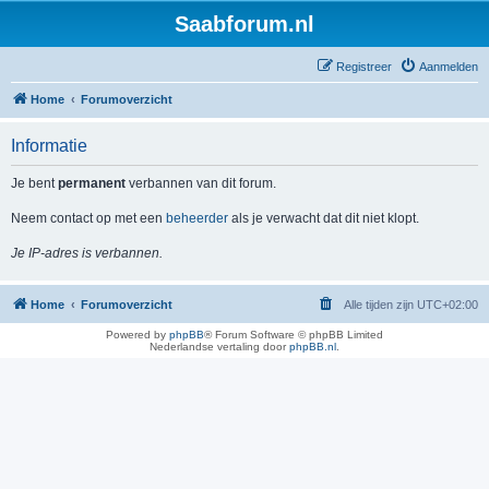
Saabforum.nl
Registreer
Aanmelden
Home
Forumoverzicht
Informatie
Je bent
permanent
verbannen van dit forum.
Neem contact op met een
beheerder
als je verwacht dat dit niet klopt.
Je IP-adres is verbannen.
Home
Forumoverzicht
Alle tijden zijn
UTC+02:00
Powered by
phpBB
® Forum Software © phpBB Limited
Nederlandse vertaling door
phpBB.nl
.