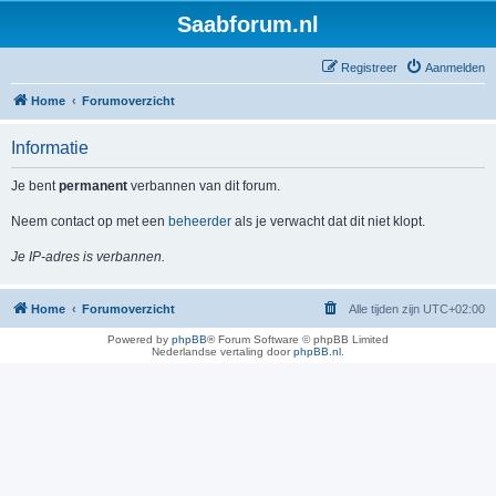
Saabforum.nl
Registreer
Aanmelden
Home
Forumoverzicht
Informatie
Je bent
permanent
verbannen van dit forum.
Neem contact op met een
beheerder
als je verwacht dat dit niet klopt.
Je IP-adres is verbannen.
Home
Forumoverzicht
Alle tijden zijn
UTC+02:00
Powered by
phpBB
® Forum Software © phpBB Limited
Nederlandse vertaling door
phpBB.nl
.