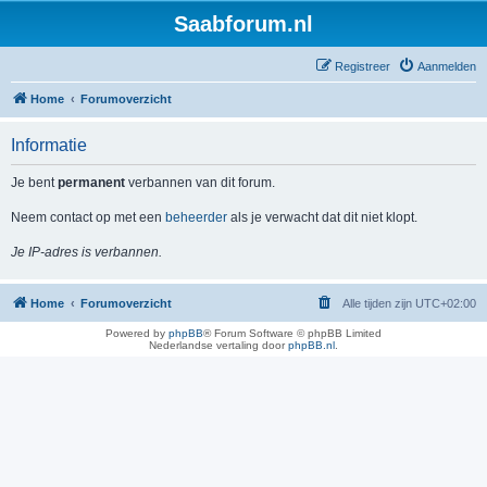
Saabforum.nl
Registreer
Aanmelden
Home
Forumoverzicht
Informatie
Je bent
permanent
verbannen van dit forum.
Neem contact op met een
beheerder
als je verwacht dat dit niet klopt.
Je IP-adres is verbannen.
Home
Forumoverzicht
Alle tijden zijn
UTC+02:00
Powered by
phpBB
® Forum Software © phpBB Limited
Nederlandse vertaling door
phpBB.nl
.