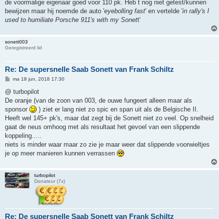
de voormalige eigenaar goed voor 110 pk. Heb t nog niet getest/kunnen
c
h
bewijzen maar hij noemde de auto '
eyebolling fast
' en vertelde '
in rally's I
t
used to humiliate Porsche 911's with my Sonet
t'
sonett003
Geregistreerd lid
Re: De supersnelle Saab Sonett van Frank Schiltz
B
ma 18 jun, 2018 17:30
e
r
@ turbopilot
i
De oranje (van de zoon van 003, de ouwe fungeert alleen maar als
c
h
sponsor
) ziet er lang niet zo spic en span uit als de Belgische II.
t
Heeft wel 145+ pk's, maar dat zegt bij de Sonett niet zo veel. Op snelheid
gaat de neus omhoog met als resultaat het gevoel van een slippende
koppeling.....
niets is minder waar maar zo zie je maar weer dat slippende voorwieltjes
je op meer manieren kunnen verrassen
turbopilot
Donateur (7x)
Re: De supersnelle Saab Sonett van Frank Schiltz