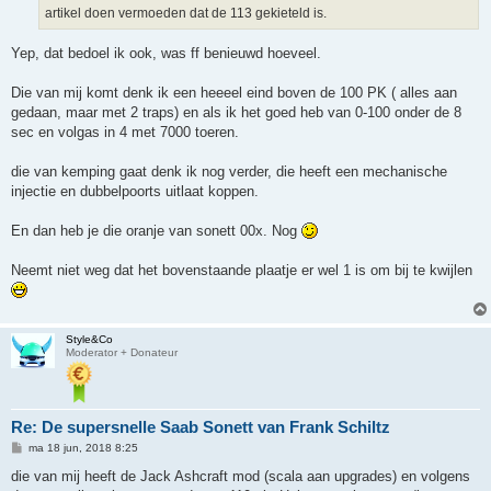
t
artikel doen vermoeden dat de 113 gekieteld is.
Yep, dat bedoel ik ook, was ff benieuwd hoeveel.
Die van mij komt denk ik een heeeel eind boven de 100 PK ( alles aan
gedaan, maar met 2 traps) en als ik het goed heb van 0-100 onder de 8
sec en volgas in 4 met 7000 toeren.
die van kemping gaat denk ik nog verder, die heeft een mechanische
injectie en dubbelpoorts uitlaat koppen.
En dan heb je die oranje van sonett 00x. Nog
Neemt niet weg dat het bovenstaande plaatje er wel 1 is om bij te kwijlen
Style&Co
Moderator + Donateur
Re: De supersnelle Saab Sonett van Frank Schiltz
B
ma 18 jun, 2018 8:25
e
r
die van mij heeft de Jack Ashcraft mod (scala aan upgrades) en volgens
i