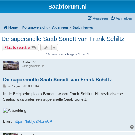
Saabforum.nl
Registreer
Aanmelden
Home
Forumoverzicht
Algemeen
Saab nieuws
De supersnelle Saab Sonett van Frank Schiltz
Plaats reactie
15 berichten • Pagina
1
van
1
RoelandV
Geregistreerd lid
De supersnelle Saab Sonett van Frank Schiltz
B
zo 17 jun, 2018 18:04
e
r
In de Belgische plaats Bornem woont Frank Schiltz. Hij bezit diverse
i
Saabs, waaronder een supersnelle Saab Sonett:
c
h
t
Bron:
https://bit.ly/2MxrwCA