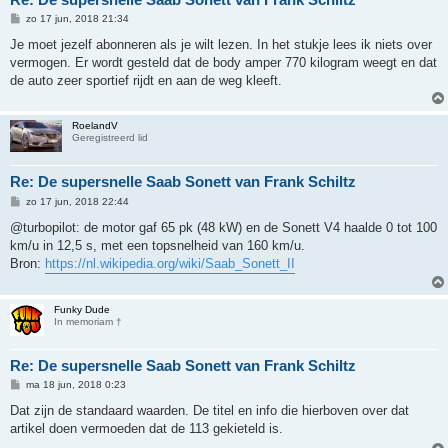
B
zo 17 jun, 2018 21:34
e
r
Je moet jezelf abonneren als je wilt lezen. In het stukje lees ik niets over
i
vermogen. Er wordt gesteld dat de body amper 770 kilogram weegt en dat
c
h
de auto zeer sportief rijdt en aan de weg kleeft.
t
RoelandV
Geregistreerd lid
Re: De supersnelle Saab Sonett van Frank Schiltz
B
zo 17 jun, 2018 22:44
e
r
@turbopilot: de motor gaf 65 pk (48 kW) en de Sonett V4 haalde 0 tot 100
i
km/u in 12,5 s, met een topsnelheid van 160 km/u.
c
h
Bron:
https://nl.wikipedia.org/wiki/Saab_Sonett_II
t
Funky Dude
In memoriam †
Re: De supersnelle Saab Sonett van Frank Schiltz
B
ma 18 jun, 2018 0:23
e
r
Dat zijn de standaard waarden. De titel en info die hierboven over dat
i
artikel doen vermoeden dat de 113 gekieteld is.
c
h