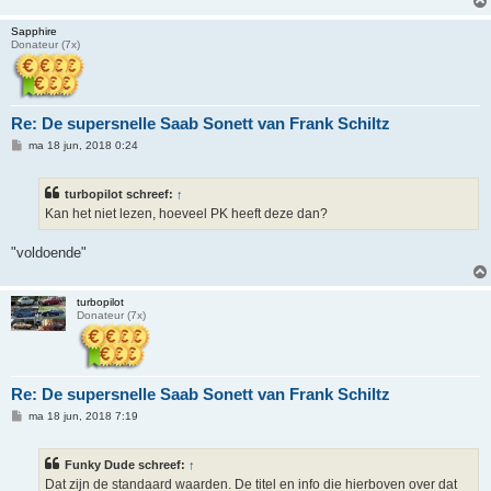
t
Sapphire
Donateur (7x)
Re: De supersnelle Saab Sonett van Frank Schiltz
B
ma 18 jun, 2018 0:24
e
r
i
turbopilot schreef:
↑
c
h
Kan het niet lezen, hoeveel PK heeft deze dan?
t
"voldoende"
turbopilot
Donateur (7x)
Re: De supersnelle Saab Sonett van Frank Schiltz
B
ma 18 jun, 2018 7:19
e
r
i
Funky Dude schreef:
↑
c
h
Dat zijn de standaard waarden. De titel en info die hierboven over dat