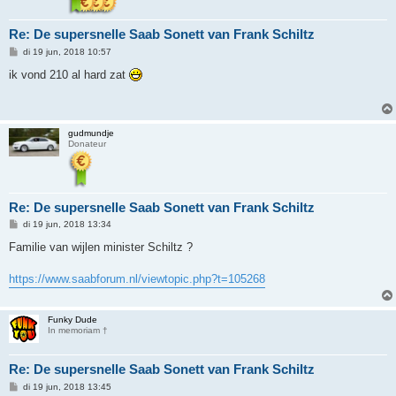
Re: De supersnelle Saab Sonett van Frank Schiltz
B
di 19 jun, 2018 10:57
e
r
ik vond 210 al hard zat
i
c
h
t
gudmundje
Donateur
Re: De supersnelle Saab Sonett van Frank Schiltz
B
di 19 jun, 2018 13:34
e
r
Familie van wijlen minister Schiltz ?
i
c
h
https://www.saabforum.nl/viewtopic.php?t=105268
t
Funky Dude
In memoriam †
Re: De supersnelle Saab Sonett van Frank Schiltz
B
di 19 jun, 2018 13:45