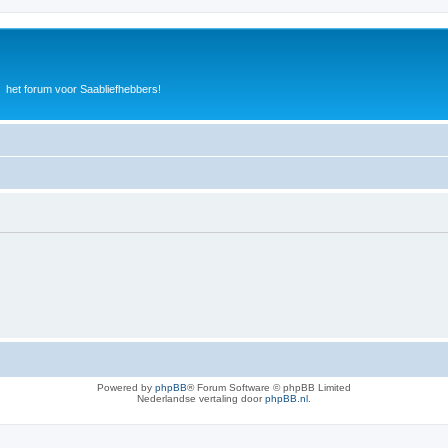
het forum voor Saabliefhebbers!
Powered by
phpBB
® Forum Software © phpBB Limited
Nederlandse vertaling door
phpBB.nl
.